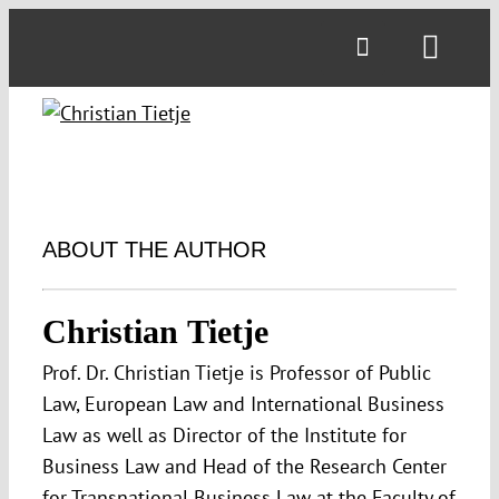
Skip
to
Toggl
content
Navig
ABOUT THE AUTHOR
Christian Tietje
Prof. Dr. Christian Tietje is Professor of Public
Law, European Law and International Business
Law as well as Director of the Institute for
Business Law and Head of the Research Center
for Transnational Business Law at the Faculty of