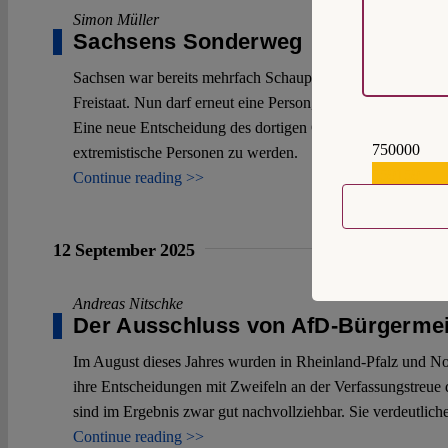
Simon Müller
Sachsens Sonderweg
Sachsen war bereits mehrfach Schauplatz von gerichtliche
Freistaat. Nun darf erneut eine Person, die zuvor in einem
Eine neue Entscheidung des dortigen OVG zeigt auf, dass 
750000
extremistische Personen zu werden.
559159
Continue reading >>
12 September 2025
Andreas Nitschke
Der Ausschluss von AfD-Bürgermei
Im August dieses Jahres wurden in Rheinland-Pfalz und N
ihre Entscheidungen mit Zweifeln an der Verfassungstreue 
sind im Ergebnis zwar gut nachvollziehbar. Sie verdeutlich
Continue reading >>