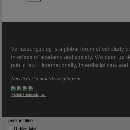
Verfassungsblog is a global forum of scholarly d
interface of academy and society. We open up d
public law – internationally, interdisciplinary an
Newsletter
Contact
Privacy
Imprint
Generic filters
Hidden label