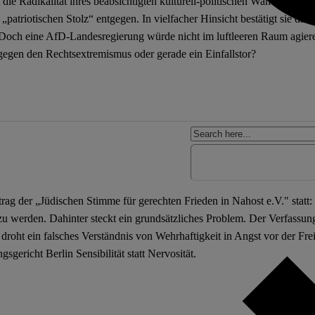
 Radikalität ihres beabsichtigten kulturell-politischen Wandels. Sie 
 „patriotischen Stolz“ entgegen. In vielfacher Hinsicht bestätigt sie da
. Doch eine AfD-Landesregierung würde nicht im luftleeren Raum agier
 gegen den Rechtsextremismus oder gerade ein Einfallstor?
ag der „Jüdischen Stimme für gerechten Frieden in Nahost e.V." statt:
 zu werden. Dahinter steckt ein grundsätzliches Problem. Der Verfassu
roht ein falsches Verständnis von Wehrhaftigkeit in Angst vor der Fr
gericht Berlin Sensibilität statt Nervosität.