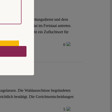
 juristischen Vorbereitungsdienst und dem
rde, das Referendariat im Freistaat antreten.
können. Sachsen droht ein Zufluchtsort für
0
zugelassen. Die Wahlausschüsse begründeten
chtlich bestätigt. Die Gerichtsentscheidungen
5