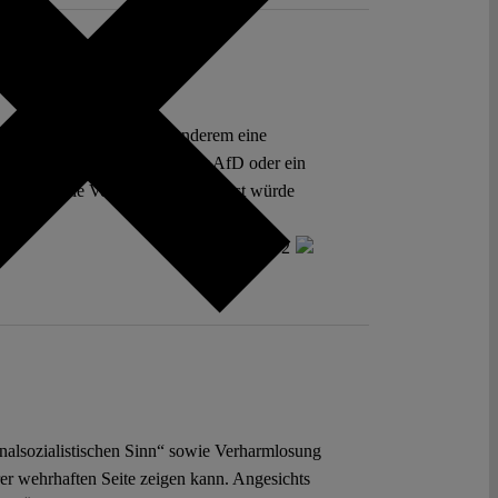
ung: Geplant ist unter anderem eine
oalition unter Beteiligung der AfD oder ein
werden. Die Verlängerung der Frist würde
2
nalsozialistischen Sinn“ sowie Verharmlosung
hrer wehrhaften Seite zeigen kann. Angesichts