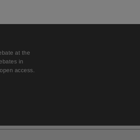
ebate at the
ebates in
d open access.