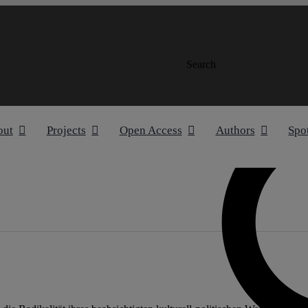
Search
out
Projects
Open Access
Authors
Spo