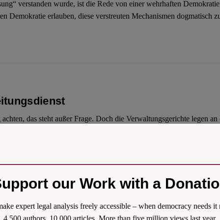
assung“ verstanden wurde, ist die Rede von einer wehrhaften Demokratie
ften Demokratie erlauben, diese verstreuten Mechanismen dogmatisch z
itungsdienst
g achten, das steht außer Frage. Doch die Verwaltungsgerichte legen a
nstellung in den öffentlichen Dienst eine Regelanfrage beim Landesverf
 mit dem Regelungsziel des hamburgischen Gesetzentwurfs vereinbar no
st – ausgerechnet im Namen der wehrhaften Demokratie.
upport our Work with a Donati
ake expert legal analysis freely accessible – when democracy needs it 
4,500 authors. 10,000 articles. More than five million views last year.