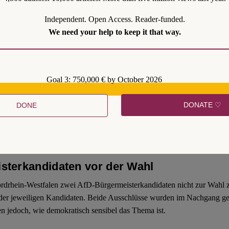
Independent. Open Access. Reader-funded.
We need your help to keep it that way.
n Auseinandersetzungen zwischen (rechtsextremen) Bewerber*innen zum
 anderen Bundesland aufgrund mangelnder Verfassungstreue abgelehnt wu
extremistische Bewerber*innen zukünftig kaum noch abgelehnt werden 
Goal 3: 750,000 € by October 2026
DONATE ♡
DONE
sterkandidaten vor der Wahl
ordrhein-Westfalen zwei AfD-Bürgermeisterkandidaten nicht zur Wahl 
der jeweiligen Kandidaten. Beide Ausschlüsse wurden im Nachgang geri
en jedoch, wie demokratisch sensibel das Thema ist.