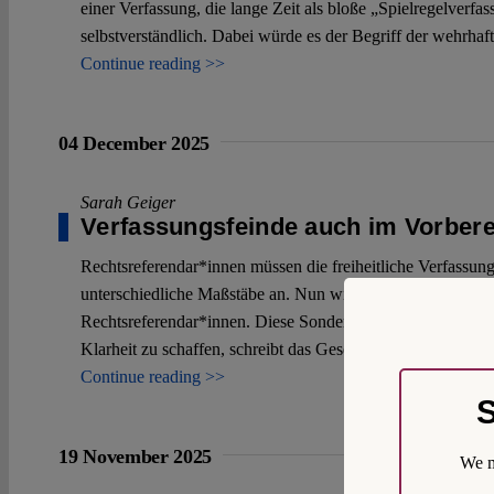
einer Verfassung, die lange Zeit als bloße „Spielregelverf
selbstverständlich. Dabei würde es der Begriff der wehrha
Continue reading >>
04 December 2025
Sarah Geiger
Verfassungsfeinde auch im Vorbere
Rechtsreferendar*innen müssen die freiheitliche Verfassun
unterschiedliche Maßstäbe an. Nun will Hamburg vor der Ei
Rechtsreferendar*innen. Diese Sonderbehandlung ist weder
Klarheit zu schaffen, schreibt das Gesetz Widersprüche fe
Continue reading >>
S
19 November 2025
We m