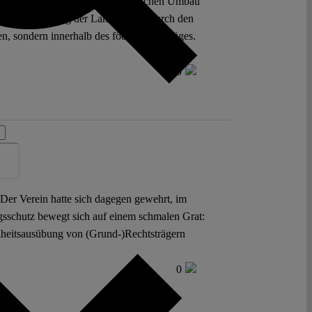
plant einen strukturellen ideologischen Umbau
mit die Einstufung der Landespartei durch den
en, sondern innerhalb des föderalen Gefüges.
0
 Der Verein hatte sich dagegen gewehrt, im
ngsschutz bewegt sich auf einem schmalen Grat:
eiheitsausübung von (Grund-)Rechtsträgern
0