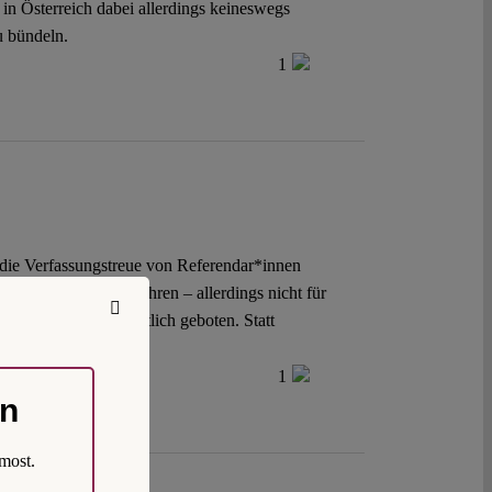
 in Österreich dabei allerdings keineswegs
u bündeln.
1
n die Verfassungstreue von Referendar*innen
assungsschutz einführen – allerdings nicht für
ch verfassungsrechtlich geboten. Statt
1
on
most.