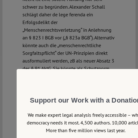
schwer zu begründen. Alexander Schall
schlägt daher de lege ferenda ein
Erfolgsdelikt der
„Menschenrechtsverletzung“ in Anlehnung
an § 823 I BGB vor („§ 823a BGB“). Alternativ
könnte auch die „menschenrechtliche
Sorgfaltspflicht“ der UN-Prinzipien direkt
ausformuliert werden, zB als neuer Absatz 3
des § 91 AktG. Sie könnte als Schutznorm
fungieren, bei deren Verletzung der daraus
entstehende Schaden gemäß § 823 II BGB
zu ersetzen ist.
Continue reading >>
Support our Work with a Donatio
We make expert legal analysis freely accessible – w
democracy needs it most. 4,500 authors. 10,000 articl
More than five million views last year.