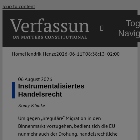
Skip to content
Tog
Navig
Main
Home
Hendrik Henze
2026-06-11T08:38:13+02:00
About
06 August 2026
Instrumentalisiertes
Handelsrecht
Projects
Romy Klimke
Open Access
Um gegen „irreguläre“ Migration in den
Binnenmarkt vorzugehen, bedient sich die EU
nunmehr auch der Drohung, handelsrechtliche
Authors