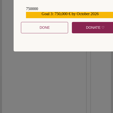
also Landesrecht vor Völkerrecht. Das aber ist
ein falsches Versprechen.
750000
Goal 3: 750,000 € by October 2026
Continue reading >>
559159
DONE
DONATE ♡