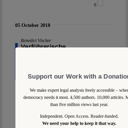
0
05 October 2018
Benedict Vischer
Verführerische
Suggestionen, bedrohliche
Aussichten – Zur Schweizer
„Selbstbestimmungs­
Support our Work with a Donatio
initiative“
In der Schweiz steht im November
We make expert legal analysis freely accessible – whe
Grundsätzliches an. Nach jahrelanger
democracy needs it most. 4,500 authors. 10,000 articles. 
Vorbereitung entscheidet das Volk über die sog.
than five million views last year.
Selbstbestimmungsinitiative. Deren Anliegen
klingt klar, einfach und bestechend:
Independent. Open Access. Reader-funded.
Selbstbestimmung statt Fremdbestimmung und
We need your help to keep it that way.