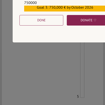
750000
Goal 3: 750,000 € by October 2026
559159
DONE
DONATE ♡
5