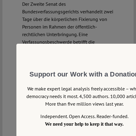
Der Zweite Senat des
Bundesverfassungsgerichts verhandelt zwei
Tage über die körperlichen Fixierung von
Personen im Rahmen der öffentlich-
rechtlichen Unterbringung. Eine
Verfassungsbeschwerde betrifft die
Fixierung in einer bayerischen Psychiatrie
und die Verweigerung von Schadensersatz
und Schmerzensgeld für die erlittenen
Verletzungen. Die andere
Support our Work with a Donatio
Verfassungsbeschwerde gilt der Fixierung
eines Untergebrachten in einer
We make expert legal analysis freely accessible – w
psychiatrischen Einrichtung in Baden-
democracy needs it most. 4,500 authors. 10,000 articl
Württemberg.
More than five million views last year.
Continue reading >>
Independent. Open Access. Reader-funded.
We need your help to keep it that way.