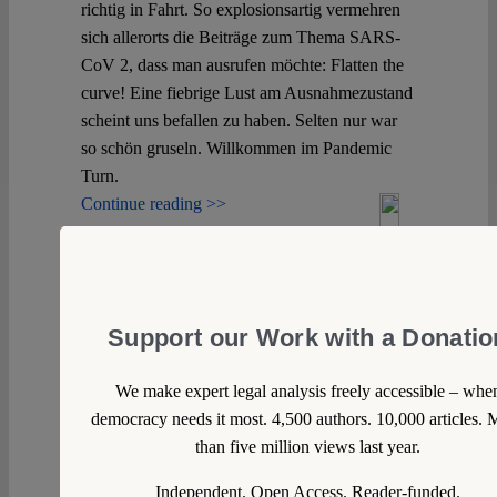
richtig in Fahrt. So explosionsartig vermehren
sich allerorts die Beiträge zum Thema SARS-
CoV 2, dass man ausrufen möchte: Flatten the
curve! Eine fiebrige Lust am Ausnahmezustand
scheint uns befallen zu haben. Selten nur war
so schön gruseln. Willkommen im Pandemic
Turn.
Continue reading >>
Support our Work with a Donatio
We make expert legal analysis freely accessible – whe
democracy needs it most. 4,500 authors. 10,000 articles. 
than five million views last year.
Independent. Open Access. Reader-funded.