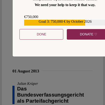
We need your help to keep it that way.
€750,000
Goal 3: 750,000 € by October 2026
€559,159
DONE
DONATE ♡
14
01 August 2013
Julian Krüper
Das
Bundesverfassungsgericht
als Parteifachgericht