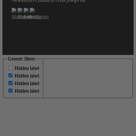
Newsletter
Contact
Privacy
Imprint
Generic filters
Generic filters
Hidden label
Hidden label
Hidden label
Hidden label
Hidden label
Hidden label
Hidden label
Hidden label