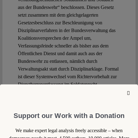
aus der Bundeswehr“ beschlossen. Dieses Gesetz
setzt zusammen mit dem gleichgelagerten
Gesetzesbeschluss zur Beschleunigung von
Disziplinarverfahren in der Bundesverwaltung das
Koalitionsversprechen der Ampel um,
Verfassungsfeinde schneller als bisher aus dem
Öffentlichen Dienst und damit auch aus der
Bundeswehr zu entlassen, nämlich durch
Verwaltungsakt statt durch Disziplinarklage. Formal
ist dieser Systemwechsel vom Richtervorbehalt zur
Dienstherrenentlassung im Soldatenrecht
verfassungsrechtlich unbedenklich.
Continue reading >>
Support our Work with a Donation
We make expert legal analysis freely accessible – when