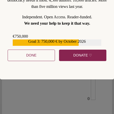
democracy needs it most. 4,500 authors. 10,000 articles. More
than five million views last year.
Independent. Open Access. Reader-funded.
We need your help to keep it that way.
€750,000
Goal 3: 750,000 € by October 2026
€559,159
DONE
DONATE ♡
0