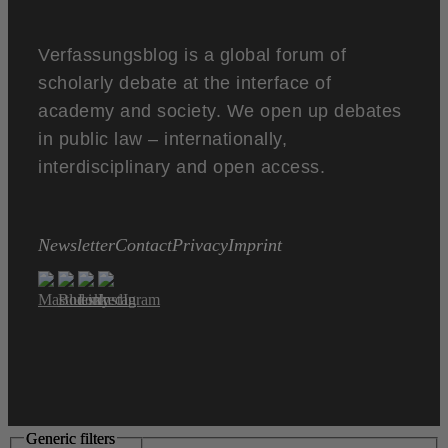
Verfassungsblog is a global forum of
scholarly debate at the interface of
academy and society. We open up debates
in public law – internationally,
interdisciplinary and open access.
Newsletter
Contact
Privacy
Imprint
Generic filters
Generic filters