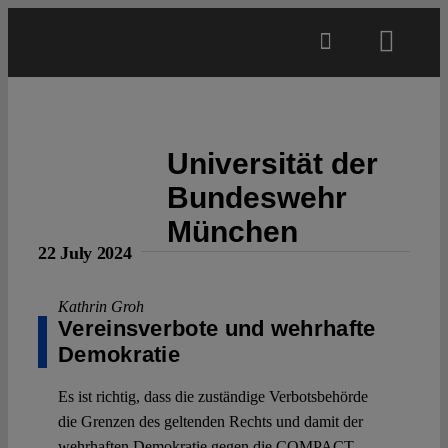
Skip
to
Toggl
content
Navig
Main
Universität der
About
Bundeswehr
München
Projects
22 July 2024
Open Access
Kathrin Groh
Vereinsverbote und wehrhafte
Demokratie
Authors
Es ist richtig, dass die zuständige Verbotsbehörde
die Grenzen des geltenden Rechts und damit der
Spotlight
wehrhaften Demokratie gegen die COMPACT-