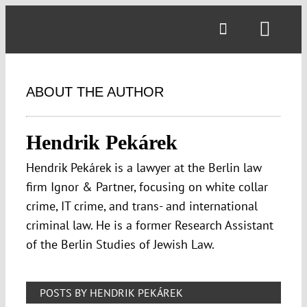
Skip
to
Toggl
content
Navig
ABOUT THE AUTHOR
Hendrik Pekárek
Hendrik Pekárek is a lawyer at the Berlin law
firm Ignor & Partner, focusing on white collar
crime, IT crime, and trans- and international
criminal law. He is a former Research Assistant
of the Berlin Studies of Jewish Law.
POSTS BY HENDRIK PEKÁREK