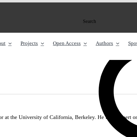
Search
out
Projects
Open Access
Authors
Spot
 at the University of California, Berkeley. He is an expert o