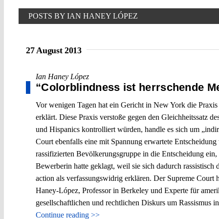
POSTS BY IAN HANEY LÓPEZ
27 August 2013
Ian Haney López
“Colorblindness ist herrschende M
Vor wenigen Tagen hat ein Gericht in New York die Praxis 
erklärt. Diese Praxis verstoße gegen den Gleichheitssatz d
und Hispanics kontrolliert würden, handle es sich um „indi
Court ebenfalls eine mit Spannung erwartete Entscheidung 
rassifizierten Bevölkerungsgruppe in die Entscheidung ein
Bewerberin hatte geklagt, weil sie sich dadurch rassistisch 
action als verfassungswidrig erklären. Der Supreme Court 
Haney-López, Professor in Berkeley und Experte für amerik
gesellschaftlichen und rechtlichen Diskurs um Rassismus 
Continue reading >>