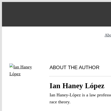
Skip
to
content
Ab
ABOUT THE AUTHOR
Ian Haney López
Ian Haney-López is a law professor
race theory.