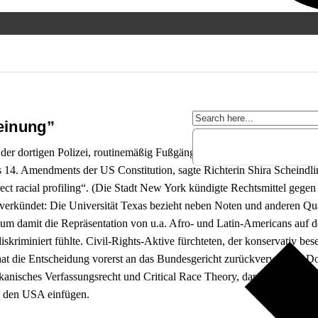
einung”
der dortigen Polizei, routinemäßig Fußgänger anzuhalten und zu durchs
es 14. Amendments der US Constitution, sagte Richterin Shira Scheindli
rect racial profiling“. (Die Stadt New York kündigte Rechtsmittel gegen
verkündet: Die Universität Texas bezieht neben Noten und anderen Qua
, um damit die Repräsentation von u.a. Afro- und Latin-Americans auf
diskriminiert fühlte. Civil-Rights-Aktive fürchteten, der konservativ b
hat die Entscheidung vorerst an das Bundesgericht zurückverwiesen. D
anisches Verfassungsrecht und Critical Race Theory, darüber gesproch
in den USA einfügen.