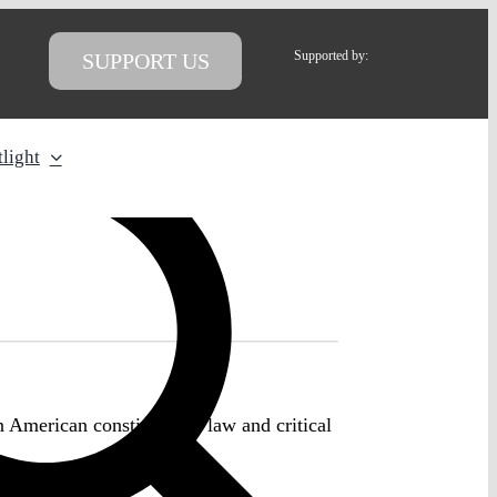
Supported by:
SUPPORT US
light
n American constitutional law and critical