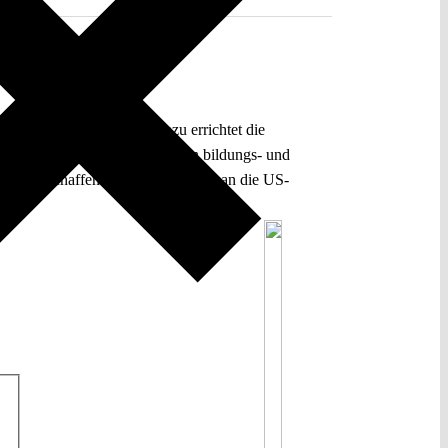
üchteten Schüler*innen. Dazu errichtet die
swidrig. Außerdem stellt sie ein bildungs- und
tionen zu schaffen – und das erinnert an die US-