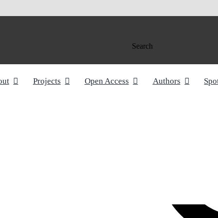
Search
out
Projects
Open Access
Authors
Spo