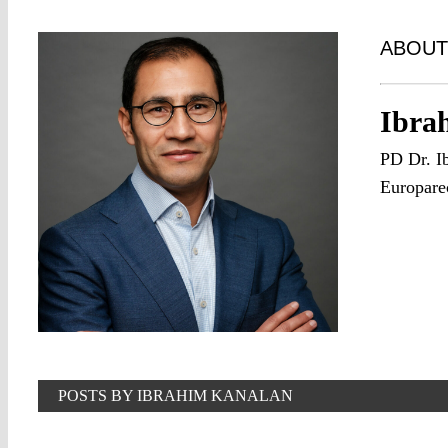
ABOUT
Ibra
PD Dr. Ib
Europarec
POSTS BY IBRAHIM KANALAN