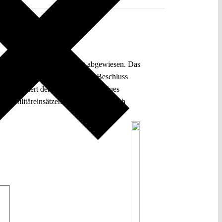
hr in Syrien als unzulässig abgewiesen. Das
s Gericht verfestigt in seinem Beschluss
und definiert den Strukturwandel eines
on Militäreinsätzen bleiben so nur noch