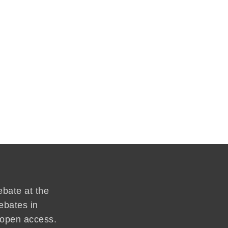
ebate at the
ebates in
d open access.