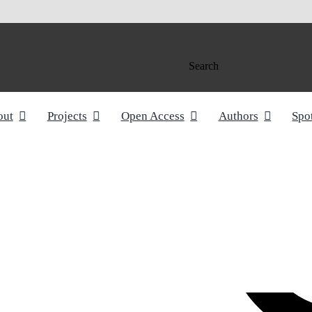
Search
out
Projects
Open Access
Authors
Spo