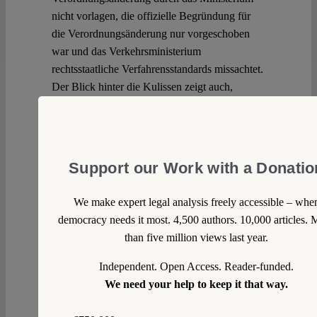
nicht vorlagen, die offizielle Begründung für
die Verordnungsänderung nur vorgeschoben
war und das Verkehrsministerium
rechtsstaatliche Verfahrensstandards missachtet.
Der Blick hinter die Kulissen zeigt auch,
worum es dem Verkehrsministerium wirklich
ging: die zivile Seenotrettung zielgerichtet zu
behindern.
Continue reading >>
Support our Work with a Donatio
We make expert legal analysis freely accessible – whe
democracy needs it most. 4,500 authors. 10,000 articles. 
than five million views last year.
Independent. Open Access. Reader-funded.
We need your help to keep it that way.