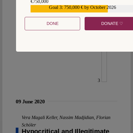
€750,000
Goal 3: 750,000 € by October 2026
€559,159
DONE
DONATE ♡
3
09 June 2020
Vera Magali Keller
,
Nassim Madjidian
,
Florian
Schöler
Hypocritical and Illegitimate