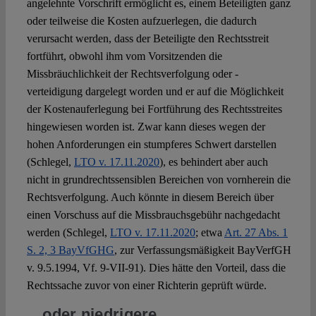
angelehnte Vorschrift ermöglicht es, einem Beteiligten ganz
oder teilweise die Kosten aufzuerlegen, die dadurch
verursacht werden, dass der Beteiligte den Rechtsstreit
fortführt, obwohl ihm vom Vorsitzenden die
Missbräuchlichkeit der Rechtsverfolgung oder -
verteidigung dargelegt worden und er auf die Möglichkeit
der Kostenauferlegung bei Fortführung des Rechtsstreites
hingewiesen worden ist. Zwar kann dieses wegen der
hohen Anforderungen ein stumpferes Schwert darstellen
(Schlegel,
LTO v. 17.11.2020
), es behindert aber auch
nicht in grundrechtssensiblen Bereichen von vornherein die
Rechtsverfolgung. Auch könnte in diesem Bereich über
einen Vorschuss auf die Missbrauchsgebühr nachgedacht
werden (Schlegel,
LTO v. 17.11.2020
; etwa
Art. 27 Abs. 1
S. 2, 3 BayVfGHG
, zur Verfassungsmäßigkeit BayVerfGH
v. 9.5.1994, Vf. 9-VII-91). Dies hätte den Vorteil, dass die
Rechtssache zuvor von einer Richterin geprüft würde.
…oder niedrigere