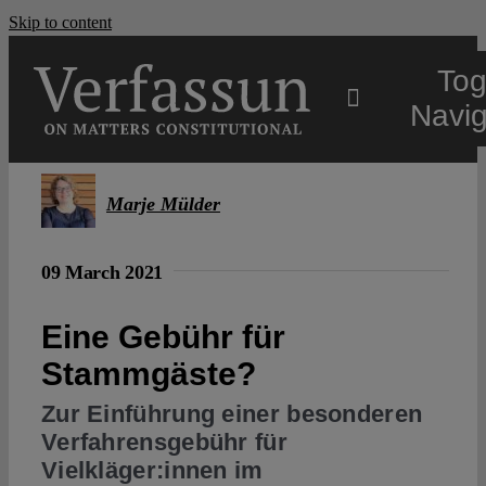
Skip to content
Tog
Navig
Main
Marje Mülder
About
09 March 2021
Projects
Eine Gebühr für
Stammgäste?
Open Access
Zur Einführung einer besonderen
Verfahrensgebühr für
Vielkläger:innen im
Authors