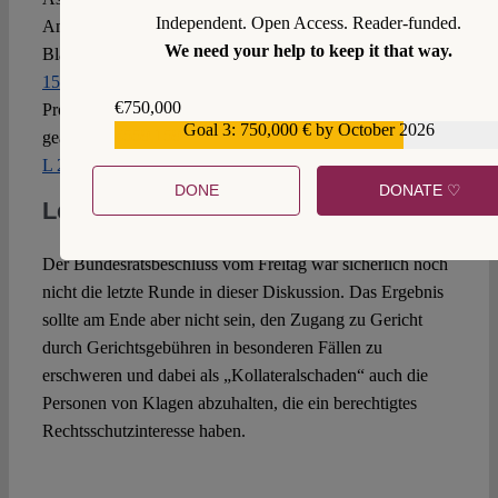
Independent. Open Access. Reader-funded.
Amtsermittlungsgrundsatz verlangt keine Ermittlungen ins
We need your help to keep it that way.
Blaue hinein. Schließlich kann gem.
§§ 136 Abs. 2 und 3,
153 Abs. 2 SGG
mit umfangreichen Verweisen auf die
€750,000
Prozessakte oder den Widerspruchsverwaltungsakt
Goal 3: 750,000 € by October 2026
€559,159
gearbeitet werden (vgl. z.B. LSG Hamburg, 6.11.2019, Az.
L 2 U 28/19
m. Anm. Kainz, NZS 2021, 119).
DONE
DONATE ♡
Letzte Runde?
Der Bundesratsbeschluss vom Freitag war sicherlich noch
nicht die letzte Runde in dieser Diskussion. Das Ergebnis
sollte am Ende aber nicht sein, den Zugang zu Gericht
durch Gerichtsgebühren in besonderen Fällen zu
erschweren und dabei als „Kollateralschaden“ auch die
Personen von Klagen abzuhalten, die ein berechtigtes
Rechtsschutzinteresse haben.