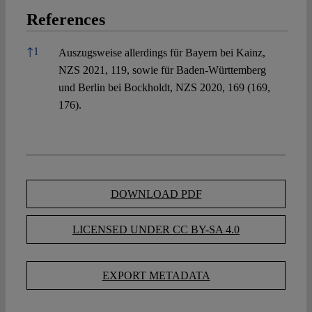
References
References
↑
1
Auszugsweise allerdings für Bayern bei Kainz,
NZS 2021, 119, sowie für Baden-Württemberg
und Berlin bei Bockholdt, NZS 2020, 169 (169,
176).
DOWNLOAD PDF
LICENSED UNDER CC BY-SA 4.0
EXPORT METADATA