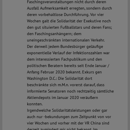
Faschingsveranstaltungen nicht durch deren
Ausfall Aufmerksamkeit erregten, sondern durch
deren vorbehaltlose Durchführung. Vor vier
Wochen galt die Solidarität der Exekutive noch
den gut situierten Fußballstars und deren Fans;
den Faschingsanhängern; dem
uneingeschränkten internationalen Verkehr.
Der derweil jedem Bundesbürger geläufige
exponentielle Verlauf der Infektionszahlen war
dem interessierten Fachpublikum und den
politischen Beratern bereits seit Ende Januar /
Anfang Februar 2020 bekannt. Exkurs gen
Washington D.C.: Die Solidarität dort
beschränkte sich m.M.n. vorerst darauf, dass
informierte Senatoren noch rechtzeitig sämtliche
Aktiendepots im Januar 2020 veräußern
konnten.
Irgendwelche Solidaritätsleistungen oder gar
auch nur -bekundungen zum Zeitpunkt von vor
vier Wochen und vorher mit der VR China sind
derzeit zumindest mir nicht bekannt. Im