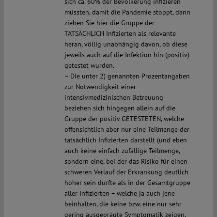
sich ca. 60% der Bevölkerung infizieren
müssten, damit die Pandemie stoppt, dann
ziehen Sie hier die Gruppe der
TATSÄCHLICH Infizierten als relevante
heran, völlig unabhängig davon, ob diese
jeweils auch auf die Infektion hin (positiv)
getestet wurden.
– Die unter 2) genannten Prozentangaben
zur Notwendigkeit einer
intensivmedizinischen Betreuung
beziehen sich hingegen allein auf die
Gruppe der positiv GETESTETEN, welche
offensichtlich aber nur eine Teilmenge der
tatsächlich Infizierten darstellt (und eben
auch keine einfach zufällige Teilmenge,
sondern eine, bei der das Risiko für einen
schweren Verlauf der Erkrankung deutlich
höher sein dürfte als in der Gesamtgruppe
aller Infizierten – welche ja auch jene
beinhalten, die keine bzw. eine nur sehr
gering ausgeprägte Symptomatik zeigen,