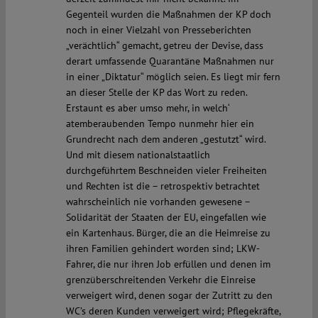
Gegenteil wurden die Maßnahmen der KP doch
noch in einer Vielzahl von Presseberichten
„verächtlich“ gemacht, getreu der Devise, dass
derart umfassende Quarantäne Maßnahmen nur
in einer „Diktatur“ möglich seien. Es liegt mir fern
an dieser Stelle der KP das Wort zu reden.
Erstaunt es aber umso mehr, in welch‘
atemberaubenden Tempo nunmehr hier ein
Grundrecht nach dem anderen „gestutzt“ wird.
Und mit diesem nationalstaatlich
durchgeführtem Beschneiden vieler Freiheiten
und Rechten ist die – retrospektiv betrachtet
wahrscheinlich nie vorhanden gewesene –
Solidarität der Staaten der EU, eingefallen wie
ein Kartenhaus. Bürger, die an die Heimreise zu
ihren Familien gehindert worden sind; LKW-
Fahrer, die nur ihren Job erfüllen und denen im
grenzüberschreitenden Verkehr die Einreise
verweigert wird, denen sogar der Zutritt zu den
WC’s deren Kunden verweigert wird; Pflegekräfte,