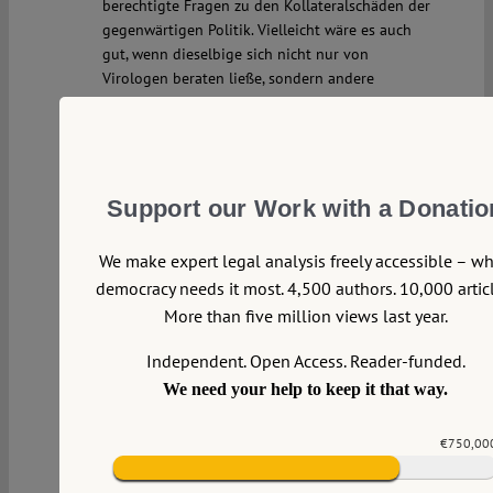
berechtigte Fragen zu den Kollateralschäden der
gegenwärtigen Politik. Vielleicht wäre es auch
gut, wenn dieselbige sich nicht nur von
Virologen beraten ließe, sondern andere
Perspektiven mitvertreten wären.
Stefan Huster
Reply
Support our Work with a Donatio
Prof. Dr. med. Andreas Umgelter
Mon 23 Mar 2020
We make expert legal analysis freely accessible – w
at 17:11
democracy needs it most. 4,500 authors. 10,000 articl
More than five million views last year.
Es ist zum aus der Haut fahren, wie genau
diejenigen, die seit Jahren jeden Reserve-Posten
Independent. Open Access. Reader-funded.
aus der Medizin herauswirtschaften und jegliche
We need your help to keep it that way.
Vorhaltung als Bedrohung kurzfristiger
Rentabilität aus dem Gesundheitssystem
€750,00
herausgepresst haben, die uns in den
Krankenhäusern seit 2 Jahrzehnten routinemäßig