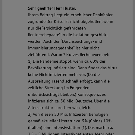
Sehr geehrter Herr Huster,
Ihrem Beitrag liegt ein erheblicher Denkfehler
zugrunde.Der Krise ist nicht abgeholfen, wenn
nur die “ersichtlich gefährdeten
Rentnerehepaare” in die Isolation geschickt
werden. Auch der “Durchseuchungs- und
Immunisierungsgedanke” ist hier nicht
zielführend. Warum? Kurzes Rechenexempel:
1) Die Pandemie stoppt, wenn ca. 60% der
Bevölkerung infiziert sind. Dann findet das Virus
keine Nichtinfizierten mehr vor. (Da die
Ausbreitung rasend schnell erfolgt, kann die
zeitliche Streckung im Folgenden
unberücksichtigt bleiben.) Konsequenz: es
infizieren sich ca. 50 Mio. Deutsche. Über die
Altersstruktur sprechen wir gleich.
2) Von diesen 50 Mio. Infizierten benötigen
gemäß aktueller Literatur ca. 5% (China)-10%
(Italien) eine Intensivstation (1). Das macht ca.
2,5 – 5 Millionen Intensivpatienten. Mehr oder