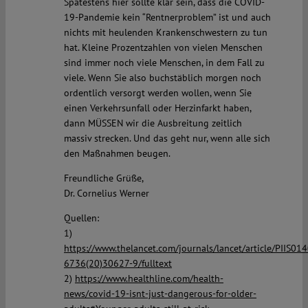
Spätestens hier sollte klar sein, dass die COVID-
19-Pandemie kein “Rentnerproblem” ist und auch
nichts mit heulenden Krankenschwestern zu tun
hat. Kleine Prozentzahlen von vielen Menschen
sind immer noch viele Menschen, in dem Fall zu
viele. Wenn Sie also buchstäblich morgen noch
ordentlich versorgt werden wollen, wenn Sie
einen Verkehrsunfall oder Herzinfarkt haben,
dann MÜSSEN wir die Ausbreitung zeitlich
massiv strecken. Und das geht nur, wenn alle sich
den Maßnahmen beugen.
Freundliche Grüße,
Dr. Cornelius Werner
Quellen:
1)
https://www.thelancet.com/journals/lancet/article/PIIS014
6736(20)30627-9/fulltext
2)
https://www.healthline.com/health-
news/covid-19-isnt-just-dangerous-for-older-