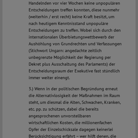
Handelnden vor vier Wochen keine unpopulären
Entscheidungen treffen konnten, diese nunmehr
(weiterhin / erst recht) keine Kraft besitzt, um
nach heutigem Kenntnisstand unpopuläre
Entscheidungen zu treffen. Wobei sich durch den
internationalen Überbietungswettbewerb der
Aushöhlung von Grundrechten und Verfassungen
(Stichwort Ungarn: angedachte zeitlich
unbegrenzte Möglichkeit der Regierung per
Dekret plus Ausschaltung des Parlaments) der
Entscheidungsraum der Exekutive fast stündlich
immer weiter einengt.
3.) Wenn in der politischen Begründung erneut
die Alternativlosigkeit der Maßnahmen im Raum
steht, um diesmal die Alten, Schwachen, Kranken,
etc. pp. zu schützen, dabei die bereits
angesprochenen unvorstellbaren
wirtschaftlichen Kosten, die millionenfachen
Opfer der Einzelschicksale dagegen keinerlei
Berücksichtigung erfährt – wer hilft denen, die