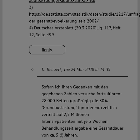
adults#Younger-adults-still-at-risk
3)
https://de.statista.com/statistik/daten/studie/1217/umfr
der-gesamtbevoelkerung-seit-2002/
4) Deutsches Ärzteblatt (20.3.2020), Jg. 117, Heft
12, Seite 499
Reply
L. Beickert
Tue 24 Mar 2020 at 14:35
Sofern ich Ihren Gedanken mit den
gegebenen Zahlen versuche fortzuführen:
28.000 Betten (großzügig die 80%
“Grundauslastung” ignorierend) zeitlich
verteilt auf 2,5 Millionen
Intensivpatienten mit je 3 Wochen
Behandlungszeit ergäbe eine Gesamtdauer
von ca. 5 (!) Jahren.