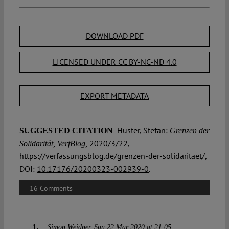
DOWNLOAD PDF
LICENSED UNDER CC BY-NC-ND 4.0
EXPORT METADATA
Huster, Stefan:
SUGGESTED CITATION
Grenzen der
2020/3/22,
Solidarität, VerfBlog,
https://verfassungsblog.de/grenzen-der-solidaritaet/,
DOI:
10.17176/20200323-002939-0
.
16 Comments
Simon Weidner
Sun 22 Mar 2020 at 21:05