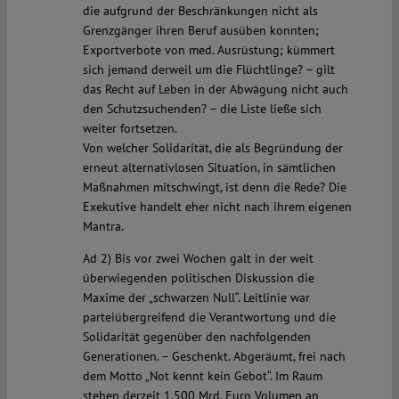
die aufgrund der Beschränkungen nicht als
Grenzgänger ihren Beruf ausüben konnten;
Exportverbote von med. Ausrüstung; kümmert
sich jemand derweil um die Flüchtlinge? – gilt
das Recht auf Leben in der Abwägung nicht auch
den Schutzsuchenden? – die Liste ließe sich
weiter fortsetzen.
Von welcher Solidarität, die als Begründung der
erneut alternativlosen Situation, in sämtlichen
Maßnahmen mitschwingt, ist denn die Rede? Die
Exekutive handelt eher nicht nach ihrem eigenen
Mantra.
Ad 2) Bis vor zwei Wochen galt in der weit
überwiegenden politischen Diskussion die
Maxime der „schwarzen Null“. Leitlinie war
parteiübergreifend die Verantwortung und die
Solidarität gegenüber den nachfolgenden
Generationen. – Geschenkt. Abgeräumt, frei nach
dem Motto „Not kennt kein Gebot“. Im Raum
stehen derzeit 1.500 Mrd. Euro Volumen an