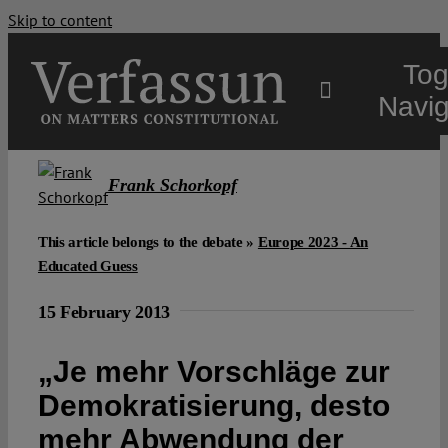
Skip to content
Tog
Navig
Main
Frank Schorkopf
About
This article belongs to the debate »
Europe 2023 - An
Educated Guess
Projects
15 February 2013
„Je mehr Vorschläge zur
Open Access
Demokratisierung, desto
Authors
mehr Abwendung der