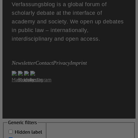
Verfassungsblog is a global forum of
scholarly debate at the interface of
academy and society. We open up debates
in public law – internationally,
interdisciplinary and open access.
Newsletter
Contact
Privacy
Imprint
Generic filters
Generic filters
Hidden label
Hidden label