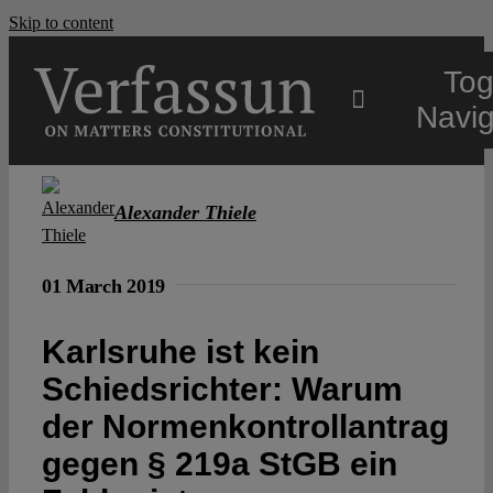
Skip to content
Tog
Navig
Main
Alexander Thiele
About
01 March 2019
Projects
Karlsruhe ist kein
Schiedsrichter: Warum
Open Access
der Normen­kontroll­antrag
gegen § 219a StGB ein
Authors