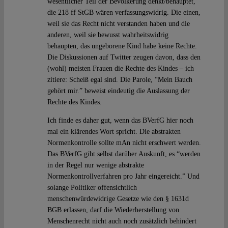
wesentlicher Teil der Bevölkerung denkt/behauptet,
die 218 ff StGB wären verfassungswidrig. Die einen,
weil sie das Recht nicht verstanden haben und die
anderen, weil sie bewusst wahrheitswidrig
behaupten, das ungeborene Kind habe keine Rechte.
Die Diskussionen auf Twitter zeugen davon, dass den
(wohl) meisten Frauen die Rechte des Kindes – ich
zitiere: Scheiß egal sind. Die Parole, “Mein Bauch
gehört mir.” beweist eindeutig die Auslassung der
Rechte des Kindes.
Ich finde es daher gut, wenn das BVerfG hier noch
mal ein klärendes Wort spricht. Die abstrakten
Normenkontrolle sollte mAn nicht erschwert werden.
Das BVerfG gibt selbst darüber Auskunft, es “werden
in der Regel nur wenige abstrakte
Normenkontrollverfahren pro Jahr eingereicht.” Und
solange Politiker offensichtlich
menschenwürdewidrige Gesetze wie den § 1631d
BGB erlassen, darf die Wiederherstellung von
Menschenrecht nicht auch noch zusätzlich behindert