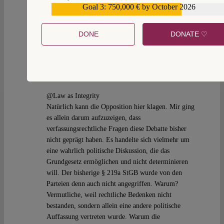
werden? Das scheint mir empirisch nicht zu
Goal 3: 750,000 € by October 2026
€559,159
stimmen.
DONE
DONATE ♡
Reply
Alexander Thiele
Fri 1 Mar 2019 at 17:37
@Law as Integrity
Natürlich kann die Opposition hier klagen. Mir ging
es allein darum aufzuzeigen, dass
verfassungsrechtliche Fragen diese Debatte bisher
nicht geprägt haben. Es handelte sich vielmehr um
eine wahrlich politische Diskussion, die das
Grundgesetz ermöglichen und nicht determinieren
will. Der bisherige § 219a StGB wurde von den
Parteien denn auch nicht angegriffen. Warum?
Vermutliche, weil rechtliche Bedenken nicht
bestanden, sondern allein eine andere politische
Auffassung vertreten wurde. Warum die