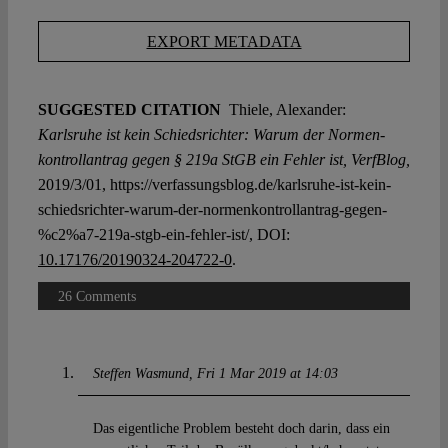
EXPORT METADATA
SUGGESTED CITATION
Thiele, Alexander:
Karlsruhe ist kein Schiedsrichter: Warum der Normen­
kontroll­antrag gegen § 219a StGB ein Fehler ist, VerfBlog,
2019/3/01, https://verfassungsblog.de/karlsruhe-ist-kein-
schiedsrichter-warum-der-normenkontrollantrag-gegen-
%c2%a7-219a-stgb-ein-fehler-ist/, DOI:
10.17176/20190324-204722-0
.
26 Comments
Steffen Wasmund
Fri 1 Mar 2019 at 14:03
Das eigentliche Problem besteht doch darin, dass ein