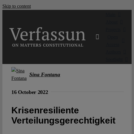
Skip to content
Main
About
Projects
Open
Access
Authors
Spotlight
Sina Fontana
16 October 2022
Krisenresiliente
Verteilungsgerechtigkeit