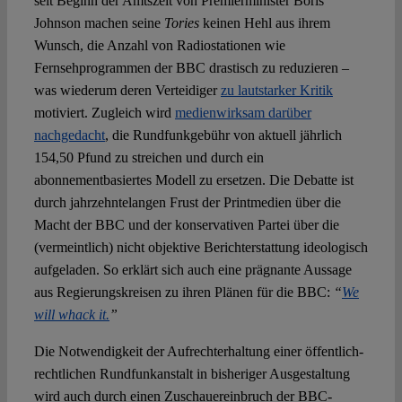
seit Beginn der Amtszeit von Premierminister Boris
Johnson machen seine
Tories
keinen Hehl aus ihrem
Wunsch, die Anzahl von Radiostationen wie
Fernsehprogrammen der BBC drastisch zu reduzieren –
was wiederum deren Verteidiger
zu lautstarker Kritik
motiviert. Zugleich wird
medienwirksam darüber
nachgedacht
, die Rundfunkgebühr von aktuell jährlich
154,50 Pfund zu streichen und durch ein
abonnementbasiertes Modell zu ersetzen. Die Debatte ist
durch jahrzehntelangen Frust der Printmedien über die
Macht der BBC und der konservativen Partei über die
(vermeintlich) nicht objektive Berichterstattung ideologisch
aufgeladen. So erklärt sich auch eine prägnante Aussage
aus Regierungskreisen zu ihren Plänen für die BBC:
“
We
will whack it.
”
Die Notwendigkeit der Aufrechterhaltung einer öffentlich-
rechtlichen Rundfunkanstalt in bisheriger Ausgestaltung
wird auch durch einen Zuschauereinbruch der BBC-