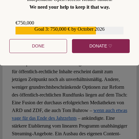
eher ist auch aus verfassungsrechtlicher Perspektive zu
We need your help to keep it that way.
erwägen, auf private Anbieter zurückzugreifen. Anstatt den
status quo
zu verteidigen und wesentliche Reformen
€750,000
zurückzuweisen, ist auch in Deutschland mit einem breit
Goal 3: 750,000 € by October 2026
€559,159
gefächerten Ansatz zu überlegen, wie öffentlich-rechtliche
Inhalte für alle Bevölkerungsgruppen vermittelt werden
DONE
DONATE ♡
können.
Eine Inpflichtnahme von Streaming-Anbietern wie Netflix
für öffentlich-rechtliche Inhalte erscheint damit zum
jetzigen Zeitpunkt noch als unverhältnismäßig. Andere,
weniger grundrechtsbeschränkende Optionen zur Reform
des öffentlich-rechtlichen Rundfunks liegen auf dem Tisch:
Eine Fusion der durchaus erfolgreichen Mediatheken von
ARD und ZDF, die auch Tom Buhrow –
wenn auch etwas
vage für das Ende des Jahrzehnts
– ankündigte. Eine
stärkere Etablierung vom linearen Programm unabhängiger
Streaming-Angebote. Ein Ausbau des eigenen Content-