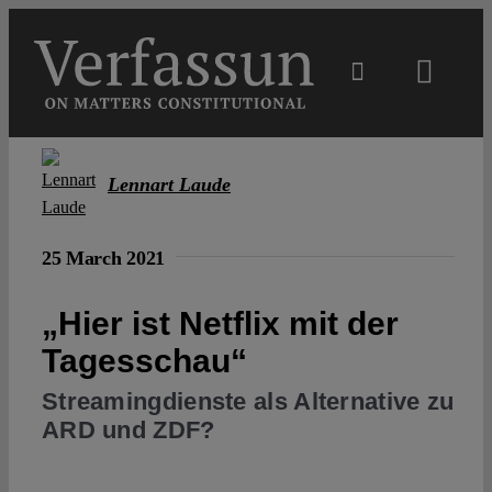
Skip
to
content
Toggl
Navig
Main
Lennart Laude
About
25 March 2021
Projects
„Hier ist Netflix mit der
Tagesschau“
Open Access
Streamingdienste als Alternative zu
ARD und ZDF?
Authors