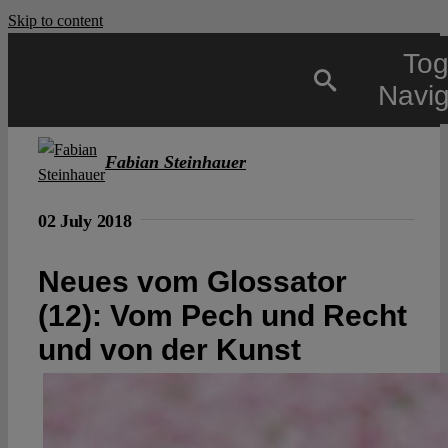
Skip to content
Tog
Navig
Main
Fabian Steinhauer
02 July 2018
About
Neues vom Glossator
Projects
(12): Vom Pech und Recht
und von der Kunst
Open Access
Authors