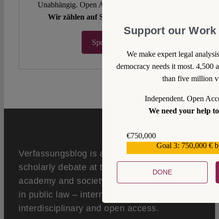
Unabhängig. Open Access. Spendenfinanziert.
Wir zählen auf Sie, damit es so bleibt.
Support our Work 
Spenden ♡
We make expert legal analysis
democracy needs it most. 4,500 a
than five million v
Independent. Open Acce
We need your help to 
€750,000
Goal 3: 750,000 € 
€559,159
Verfassungsblog is a global forum of
scholarly debate at the interface of
DONE
academy and society. We open up debates
in public law – internationally,
interdisciplinary and open access.