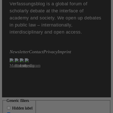
Verfassungsblog is a global forum of
scholarly debate at the interface of
academy and society. We open up debates
in public law – internationally,
interdisciplinary and open access.
Newsletter
Contact
Privacy
Imprint
Generic filters
Generic filters
Hidden label
Hidden label