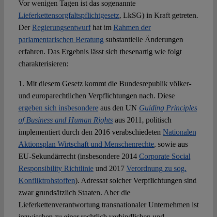
Vor wenigen Tagen ist das sogenannte
Lieferkettensorgfaltspflichtgesetz
, LkSG) in Kraft getreten.
Der
Regierungsentwurf
hat im
Rahmen der
parlamentarischen Beratung
substantielle Änderungen
erfahren. Das Ergebnis lässt sich thesenartig wie folgt
charakterisieren:
1. Mit diesem Gesetz kommt die Bundesrepublik völker-
und europarechtlichen Verpflichtungen nach. Diese
ergeben sich insbesondere
aus den UN
Guiding Principles
of Business and Human Rights
aus 2011, politisch
implementiert durch den 2016 verabschiedeten
Nationalen
Aktionsplan Wirtschaft und Menschenrechte
, sowie aus
EU-Sekundärrecht (insbesondere 2014
Corporate Social
Responsibility Richtlinie
und 2017
Verordnung zu sog.
Konfliktrohstoffen
). Adressat solcher Verpflichtungen sind
zwar grundsätzlich Staaten. Aber die
Lieferkettenverantwortung transnationaler Unternehmen ist
inzwischen zu einer rechtlich verbindlichen und