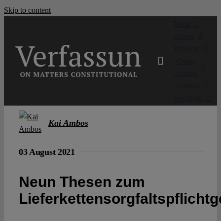
Skip to content
Main
About
Projects
Open
Access
Authors
Spotlight
Kai Ambos
03 August 2021
Neun Thesen zum
Lieferkettensorgfaltspflicht