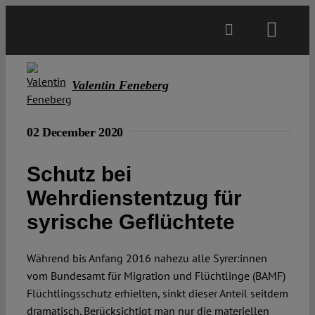
Skip
to
Toggl
content
Navig
Main
Valentin Feneberg
About
02 December 2020
Projects
Schutz bei
Wehrdienstentzug für
Open Access
syrische Geflüchtete
Authors
Während bis Anfang 2016 nahezu alle Syrer:innen
vom Bundesamt für Migration und Flüchtlinge (BAMF)
Flüchtlingsschutz erhielten, sinkt dieser Anteil seitdem
Spotlight
dramatisch. Berücksichtigt man nur die materiellen