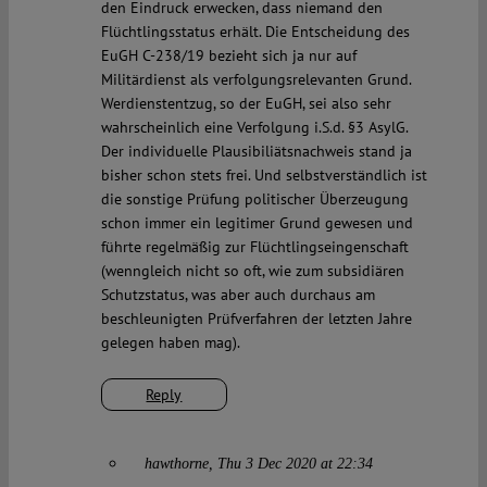
den Eindruck erwecken, dass niemand den
Flüchtlingsstatus erhält. Die Entscheidung des
EuGH C-238/19 bezieht sich ja nur auf
Militärdienst als verfolgungsrelevanten Grund.
Werdienstentzug, so der EuGH, sei also sehr
wahrscheinlich eine Verfolgung i.S.d. §3 AsylG.
Der individuelle Plausibiliätsnachweis stand ja
bisher schon stets frei. Und selbstverständlich ist
die sonstige Prüfung politischer Überzeugung
schon immer ein legitimer Grund gewesen und
führte regelmäßig zur Flüchtlingseingenschaft
(wenngleich nicht so oft, wie zum subsidiären
Schutzstatus, was aber auch durchaus am
beschleunigten Prüfverfahren der letzten Jahre
gelegen haben mag).
Reply
hawthorne
Thu 3 Dec 2020 at 22:34