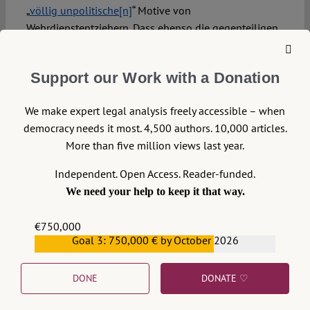
„
völlig unpolitische[n]
“ Motive von
Wehrdienstentziehern. Dass ebenso die gegenteiligen
Annahmen als Grundlage dienen können, wird
deutlich bei Betrachtung der wenigen verbleibenden
Support our Work with a Donation
Urteile, die weiterhin von einer politische Verfolgung
ausgehen und die der Rationalitätsunterstellung
We make expert legal analysis freely accessible – when
implizit
oder
explizit
widersprechen.
democracy needs it most. 4,500 authors. 10,000 articles.
In seinen
Urteilen
vom
4. Juli 2019
stellt das
BVerwG
More than five million views last year.
fest, dass die Entscheidung über einen
Independent. Open Access. Reader-funded.
Flüchtlingsschutz „nicht unter Verzicht auf die
We need your help to keep it that way.
Feststellung objektivierbarer Prognosetatsachen auf
bloße Hypothesen und ungesicherte Annahmen
€750,000
gestützt werden“ darf. Zwar verzichten die Gerichte
Goal 3: 750,000 € by October 2026
€559,159
nicht auf Erkenntnismittel in Form von
Länderberichten.
Auffällig ist aber
, dass sie diese
DONE
DONATE ♡
teilweise so verwenden, dass sie zu den oben
beschriebenen Annahmen passen. Das Urteil des