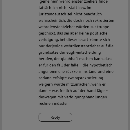
“gemeinen” wehrdienstentziehers finde
tatsächlich nicht statt bzw. im
juristendeutsch sei nicht beachtlich
wahrscheinlich. die doch noch rekrutierten
wehrdienstentzieher würden zur truppe
geschickt. das sei aber keine politische
verfolgung. bei dieser lesart könnte sich
nur derjenige wehrdienstentzieher auf die
grundsätze der eugh-entscheidung
berufen, der glaubhaft machen kann, dass
er für den fall der fälle – die hypothetisch
angenommene rückkehr ins land und eine
sodann erfolgte zwangsrekrutierung –
weigern würde mitzumachen, wenn er
dann – was freilich auf der hand läge –
deswegen mit verfolgungshandlungen
rechnen müsste.
Reply