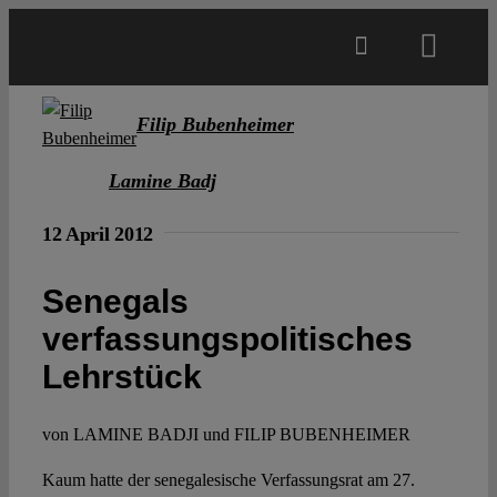
Skip
to
Toggl
content
Navig
Main
Filip Bubenheimer
Lamine Badj
About
12 April 2012
Projects
Senegals
verfassungspolitisches
Open Access
Lehrstück
Authors
von LAMINE BADJI und FILIP BUBENHEIMER
Spotlight
Kaum hatte der senegalesische Verfassungsrat am 27.