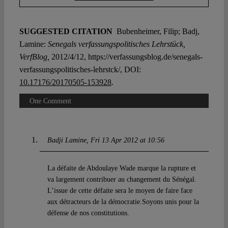
SUGGESTED CITATION
Bubenheimer, Filip; Badj,
Lamine:
Senegals verfassungspolitisches Lehrstück,
VerfBlog,
2012/4/12, https://verfassungsblog.de/senegals-
verfassungspolitisches-lehrstck/, DOI:
10.17176/20170505-153928
.
One Comment
Badji Lamine
Fri 13 Apr 2012 at 10:56
La défaite de Abdoulaye Wade marque la rupture et
va largement contribuer au changement du Sénégal.
L’issue de cette défaite sera le moyen de faire face
aux détracteurs de la démocratie.Soyons unis pour la
défense de nos constitutions.