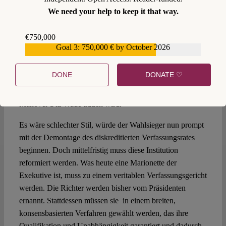
Für die demokratische Kultur im Senegal könnten die
We need your help to keep it that way.
Ereignisse dieses Frühjahrs zu einem wichtigen
Referenzpunkt werden. Die Verfassungsgeschichte des
€750,000
Landes bleibt ein ungebrochener Narrativ der Stabilität und
Goal 3: 750,000 € by October 2026
€559,159
Reife und wurde nun sogar um eine Episode erweitert, in
der ein wachsames Volk die Verfassung vor den
DONE
DONATE ♡
Übergriffen der Parteipolitik schützt. Es ist fraglich, ob sich
im Senegal noch einmal jemand verfassungspolitische
Manöver à la Wade trauen wird.
Es wäre schlechter Stil, würde der Wahlsieger nun prompt
mit der Demontage des diskreditierten Verfassungsrates
beginnen. Doch mittelfristig muss diese Institution
reformiert werden. Was heute eine Marionette der
Exekutive ist, muss zu einem veritablen Verfassungsgericht
werden. Die Richter werden bisher vom Präsidenten
ernannt. Stattdessen müssen sie in einem breiten,
konsensbasierten Verfahren gewählt werden, das ihre
Qualifikation und Unabhängigkeit garantiert und dadurch