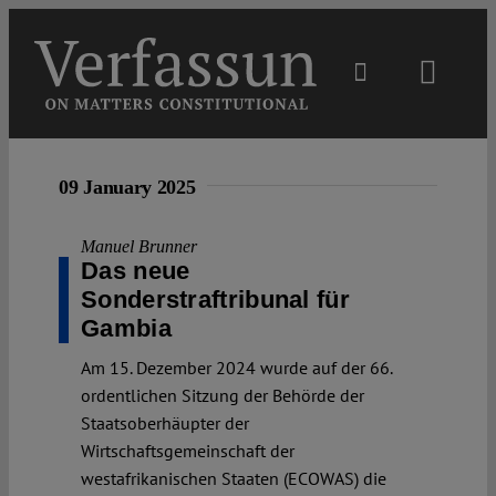
Skip
to
content
Toggl
Navig
Main
09 January 2025
About
Manuel Brunner
Das neue
Projects
Sonderstraftribunal für
Gambia
Open Access
Am 15. Dezember 2024 wurde auf der 66.
ordentlichen Sitzung der Behörde der
Staatsoberhäupter der
Authors
Wirtschaftsgemeinschaft der
westafrikanischen Staaten (ECOWAS) die