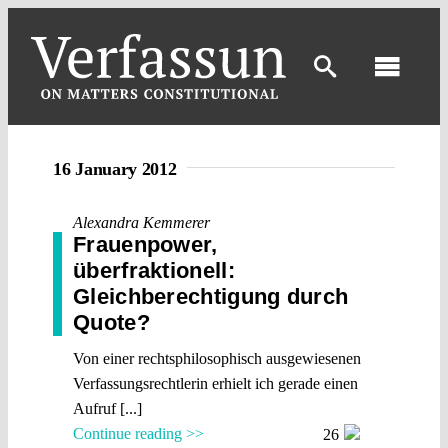
Skip
to
content
Toggl
Navig
16 January 2012
Alexandra Kemmerer
Frauenpower,
überfraktionell:
Gleichberechtigung durch
Quote?
Von einer rechtsphilosophisch ausgewiesenen
Verfassungsrechtlerin erhielt ich gerade einen
Aufruf [...]
Continue reading >>
26