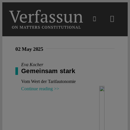
Skip
to
content
Toggl
Navig
Main
02 May 2025
About
Eva Kocher
Gemeinsam stark
Projects
Vom Wert der Tarifautonomie
Continue reading >>
Open Access
Authors