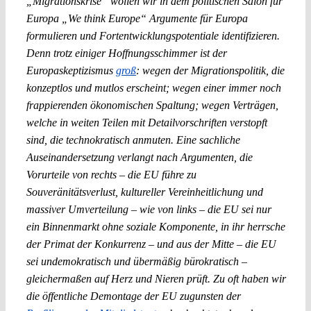
„Migrationskrise“ wollen wir in dem politischen Salon für
Europa „We think Europe“ Argumente für Europa
formulieren und Fortentwicklungspotentiale identifizieren.
Denn trotz einiger Hoffnungsschimmer ist der
Europaskeptizismus
groß
: wegen der Migrationspolitik, die
konzeptlos und mutlos erscheint; wegen einer immer noch
frappierenden ökonomischen Spaltung; wegen Verträgen,
welche in weiten Teilen mit Detailvorschriften verstopft
sind, die technokratisch anmuten. Eine sachliche
Auseinandersetzung verlangt nach Argumenten, die
Vorurteile von rechts – die EU führe zu
Souveränitätsverlust, kultureller Vereinheitlichung und
massiver Umverteilung – wie von links – die EU sei nur
ein Binnenmarkt ohne soziale Komponente, in ihr herrsche
der Primat der Konkurrenz – und aus der Mitte – die EU
sei undemokratisch und übermäßig bürokratisch –
gleichermaßen auf Herz und Nieren prüft. Zu oft haben wir
die öffentliche Demontage der EU zugunsten der