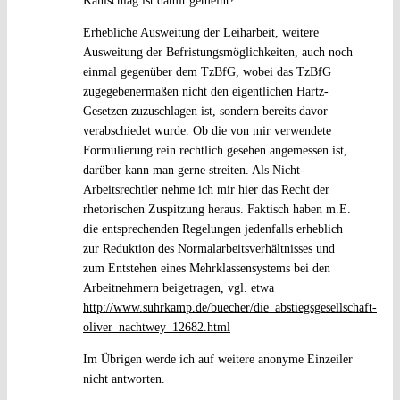
Kahlschlag ist damit gemeint?”
Erhebliche Ausweitung der Leiharbeit, weitere
Ausweitung der Befristungsmöglichkeiten, auch noch
einmal gegenüber dem TzBfG, wobei das TzBfG
zugegebenermaßen nicht den eigentlichen Hartz-
Gesetzen zuzuschlagen ist, sondern bereits davor
verabschiedet wurde. Ob die von mir verwendete
Formulierung rein rechtlich gesehen angemessen ist,
darüber kann man gerne streiten. Als Nicht-
Arbeitsrechtler nehme ich mir hier das Recht der
rhetorischen Zuspitzung heraus. Faktisch haben m.E.
die entsprechenden Regelungen jedenfalls erheblich
zur Reduktion des Normalarbeitsverhältnisses und
zum Entstehen eines Mehrklassensystems bei den
Arbeitnehmern beigetragen, vgl. etwa
http://www.suhrkamp.de/buecher/die_abstiegsgesellschaft-
oliver_nachtwey_12682.html
Im Übrigen werde ich auf weitere anonyme Einzeiler
nicht antworten.