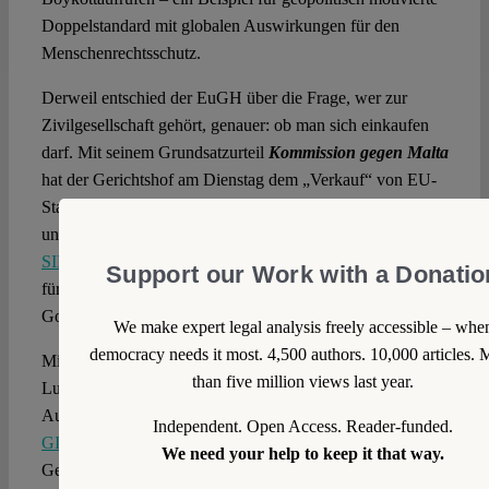
Doppelstandard mit globalen Auswirkungen für den
Menschenrechtsschutz.
Derweil entschied der EuGH über die Frage, wer zur
Zivilgesellschaft gehört, genauer: ob man sich einkaufen
darf. Mit seinem Grundsatzurteil
Kommission gegen Malta
hat der Gerichtshof am Dienstag dem „Verkauf“ von EU-
Staatsbürgerschaften einen klaren Riegel vorgeschoben –
und damit eine Hintertür für Korruption geschlossen.
SIMON COX
(EN) analysiert, was das historische Urteil
Support our Work with a Donatio
für die EU-Bürgerschaft und die Zukunft sogenannter
Goldener Pässe bedeutet.
We make expert legal analysis freely accessible – whe
democracy needs it most. 4,500 authors. 10,000 articles. 
Mit Spannung blickt man außerdem derzeit nach
than five million views last year.
Luxemburg, wo der EuGH sich erneut mit den
Auswirkungen der
polnischen Justizreform
befasst.
Independent. Open Access. Reader-funded.
GIULIANO VOSA
(EN) sieht in der Stellungnahme des
We need your help to keep it that way.
Generalanwalts ein Sinnbild für die politische Mutlosigkeit