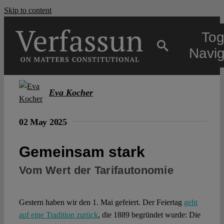
Skip to content
Tog
Navig
Main
Eva Kocher
About
02 May 2025
Gemeinsam stark
Projects
Vom Wert der Tarifautonomie
Open Access
Gestern haben wir den 1. Mai gefeiert. Der Feiertag
geht
auf eine Tradition zurück
, die 1889 begründet wurde: Die
Authors