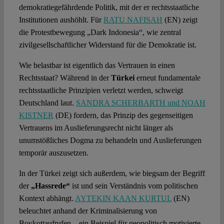
demokratiegefährdende Politik, mit der er rechtsstaatliche
Institutionen aushöhlt. Für
RATU NAFISAH
(EN) zeigt
die Protestbewegung „Dark Indonesia“, wie zentral
zivilgesellschaftlicher Widerstand für die Demokratie ist.
Wie belastbar ist eigentlich das Vertrauen in einen
Rechtsstaat? Während in der
Türkei
erneut fundamentale
rechtsstaatliche Prinzipien verletzt werden, schweigt
Deutschland laut.
SANDRA SCHERBARTH und NOAH
KISTNER
(DE) fordern, das Prinzip des gegenseitigen
Vertrauens im Auslieferungsrecht nicht länger als
unumstößliches Dogma zu behandeln und Auslieferungen
temporär auszusetzen.
In der Türkei zeigt sich außerdem, wie biegsam der Begriff
der
„Hassrede“
ist und sein Verständnis vom politischen
Kontext abhängt.
AYTEKIN KAAN KURTUL
(EN)
beleuchtet anhand der Kriminalisierung von
Boykottaufrufen – ein Beispiel für geopolitisch motivierte