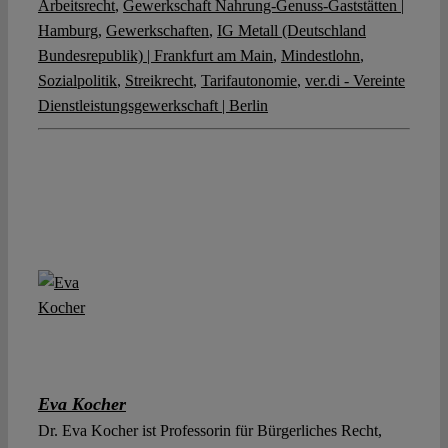
Arbeitsrecht
,
Gewerkschaft Nahrung-Genuss-Gaststätten |
Hamburg
,
Gewerkschaften
,
IG Metall (Deutschland
Bundesrepublik) | Frankfurt am Main
,
Mindestlohn
,
Sozialpolitik
,
Streikrecht
,
Tarifautonomie
,
ver.di - Vereinte
Dienstleistungsgewerkschaft | Berlin
Eva Kocher
Dr. Eva Kocher ist Professorin für Bürgerliches Recht,