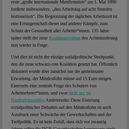
erste „große internationale Manifestation“ am 1. Mai 1890
forderte insbesondere, „den Arbeitstag auf acht Stunden
Spotlight
festzusetzen“. Die Begrenzung der täglichen Arbeitszeit ist
eine Errungenschaft dieser und anderer Kämpfe, zum
Schutz der Gesundheit aller Arbeiter*innen. 135 Jahre
später stellt der neue
Koalitionsvertrag
den Achtstundentag
nun wieder in Frage.
Und dies ist nicht der einzige sozialpolitische Streitpunkt,
den die neue schwarz-rote Koalition gesetzt hat. Öffentlich
diskutiert wurde aber zunächst nur die gemeinsame
Erwartung, der Mindestlohn müsse auf 15 Euro steigen.
Einerseits eine zentrale Frage des Schutzes von
Arbeitnehmer*innen, und zwar
nicht nur im
Niedriglohnsektor
. Andererseits: Diese Fixierung
sozialpolitischer Debatten auf den Mindestlohn ist auch
Ausdruck einer Schwäche der Gewerkschaften und der
Tarifpolitik. Es ist kein Zufall, dass sich vor zwanzig
Jahren selbst die DGB-Gewerkschaften keineswegs einig