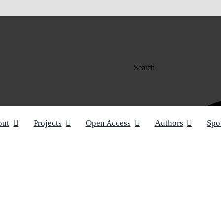
Search
out
Projects
Open Access
Authors
Spo