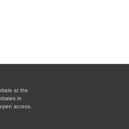
ebate at the
ebates in
d open access.