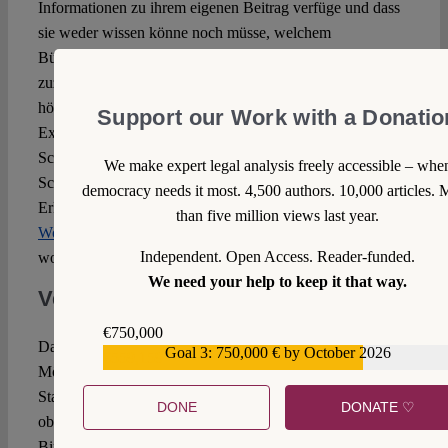
Informationen zu ihrem eigenen Beitrag verfüge und dass
sie weder wissen könne noch müsse, welchem
Bündnismitglied in dieser Militäroperation der Fehler
zuzurechnen sei. Das kommt im Ergebnis einer
höchstrichterlichen Einladung zur Vogel-Strauß-
Support our Work with a Donatio
Exkulpation gleich. Mit den grundrechtlichen
Schutzpflichten, aber auch mit der völkerrechtlichen
We make expert legal analysis freely accessible – whe
Schutzverantwortung, wie sie beispielsweise in der
democracy needs it most. 4,500 authors. 10,000 articles. 
Erklärung der
UN-Generalversammlung anlässlich des
than five million views last year.
World Summits 2005
zum Ausdruck kommt, wird man dies
Independent. Open Access. Reader-funded.
wohl kaum in Einklang bringen können.
We need your help to keep it that way.
Verantwortung
der Fachgerichte
€750,000
Das BVerfG hat im Varvarin-Beschluss leider die
Goal 3: 750,000 € by October 2026
€559,159
Möglichkeit verpasst, den Rahmen des transnationalen
Staatshaftungsrechtes angemessen zu konkretisieren. Damit
DONE
DONATE ♡
obliegt es nun den Fachgerichten, die rechtsstaatliche
Bindung der Bundeswehr auch bei Auslandseinsätzen