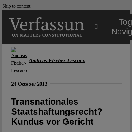
Skip to content
Tog
Navig
Main
Andreas Fischer-Lescano
About
24 October 2013
Projects
Transnationales
Open Access
Staatshaftungsrecht?
Kundus vor Gericht
Authors