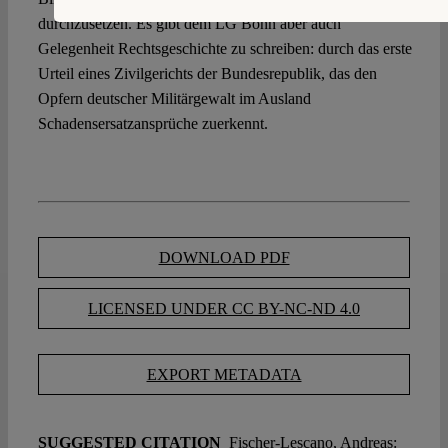
durchzusetzen. Es gibt dem LG Bonn aber auch
Gelegenheit Rechtsgeschichte zu schreiben: durch das erste
Urteil eines Zivilgerichts der Bundesrepublik, das den
Opfern deutscher Militärgewalt im Ausland
Schadensersatzansprüche zuerkennt.
DOWNLOAD PDF
LICENSED UNDER CC BY-NC-ND 4.0
EXPORT METADATA
SUGGESTED CITATION
Fischer-Lescano, Andreas: