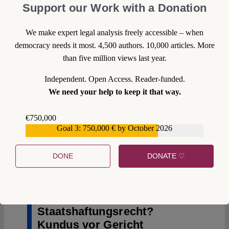
Support our Work with a Donation
We make expert legal analysis freely accessible – when
democracy needs it most. 4,500 authors. 10,000 articles. More
than five million views last year.
Independent. Open Access. Reader-funded.
We need your help to keep it that way.
€750,000
0
Goal 3: 750,000 € by October 2026
€559,159
DONE
DONATE ♡
24 October 2013
Andreas Fischer-Lescano
Transnationales
Staatshaftungsrecht?
Kundus vor Gericht