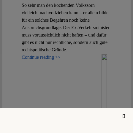
So sehr man den kochenden Volkszorn
vielleicht nachvollziehen kann – er allein bildet
für ein solches Begehren noch keine
Anspruchsgrundlage. Der Ex-Verkehrsminister
muss voraussichtlich nicht haften – und dafür
gibt es nicht nur rechtliche, sondern auch gute
rechtspolitische Gründe.
Continue reading >>