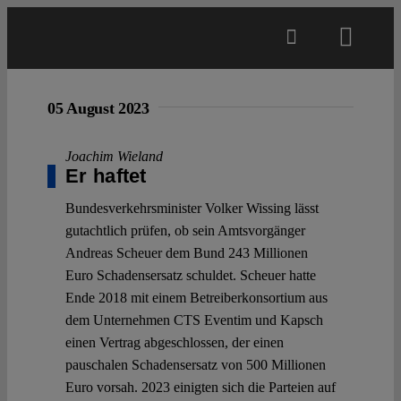
Skip
to
Toggl
content
Navig
Main
05 August 2023
About
Joachim Wieland
Er haftet
Bundesverkehrsminister Volker Wissing lässt
Projects
gutachtlich prüfen, ob sein Amtsvorgänger
Andreas Scheuer dem Bund 243 Millionen
Open Access
Euro Schadensersatz schuldet. Scheuer hatte
Ende 2018 mit einem Betreiberkonsortium aus
dem Unternehmen CTS Eventim und Kapsch
Authors
einen Vertrag abgeschlossen, der einen
pauschalen Schadensersatz von 500 Millionen
Spotlight
Euro vorsah. 2023 einigten sich die Parteien auf