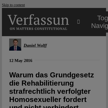
Skip to content
Tog
Navig
Main
Daniel Wolff
About
12 May 2016
Projects
Warum das Grundgesetz
die Rehabilitierung
Open Access
strafrechtlich verfolgter
Homosexueller fordert
Authors
und nicht verhindert