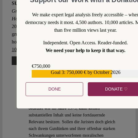
SUGGESTED CITATION
Wolff, Daniel:
Warum das
Grundgesetz die Rehabilitierung strafrechtlich verfolgter
We make expert legal analysis freely accessible – whe
Homosexueller fordert und nicht verhindert, VerfBlog,
democracy needs it most. 4,500 authors. 10,000 articles. 
2016/5/12, https://verfassungsblog.de/warum-das-
than five million views last year.
grundgesetz-die-rehabilitierung-strafrechtlich-verfolgter-
homosexueller-fordert-und-nicht-verhindert/, DOI:
Independent. Open Access. Reader-funded.
10.17176/20160512-135736
.
We need your help to keep it that way.
2 Comments
€750,000
Goal 3: 750,000 € by October 2026
€559,159
Johannes P.
Sat 14 May 2016 at 12:29
DONE
DONATE ♡
Ein Grundgesetz, das im Jahr 2016 das Gegenteil
bedeutet wie im Jahre 1973, kann keinen
substantiellen Inhalt und keine fortdauernde
Relevanz besitzen. Sollen die Juristen doch gleich
nach ihrem Gutdünken und ihrer offenbar starken
Schwankungen unterworfenen moralischen