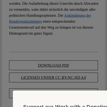
werden. Die Aufarbeitung dieses Unrechts durch Abwarten
zu vermeiden, wäre dabei sicherlich die unwürdigste aller
politischen Handlungsoptionen. Die
Ankündigung des
Bundesjustizministers
einen entsprechenden
Gesetzesentwurf auf den Weg zu bringen ist vor diesem
Hintergrund ein gutes Signal.
DOWNLOAD PDF
LICENSED UNDER CC BY-NC-ND 4.0
EXPORT METADATA
Support our Work with a Donatio