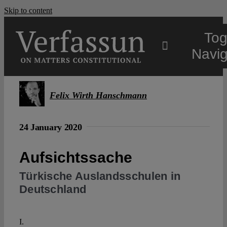
Skip to content
Tog
Navig
Main
Felix Wirth Hanschmann
About
24 January 2020
Projects
Aufsichtssache
Türkische Auslandsschulen in
Open Access
Deutschland
Authors
I.