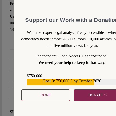
Professionalitätsanforderungen an das Lehrpersonal, bis hin
zu Befugnissen der Aufsichtsbehörden sowie auf
Unterricht und Erziehung bezogene Indoktrinationsverbote
Support our Work with a Donatio
und die Beachtung der jeweiligen Toleranz- und
Verfassungsgebote.
We make expert legal analysis freely accessible – whe
democracy needs it most. 4,500 authors. 10,000 articles. 
than five million views last year.
Independent. Open Access. Reader-funded.
We need your help to keep it that way.
DOWNLOAD PDF
€750,000
LICENSED UNDER CC BY-NC-ND 4.0
Goal 3: 750,000 € by October 2026
€559,159
EXPORT METADATA
DONE
DONATE ♡
SUGGESTED CITATION
Wirth Hanschmann, Felix: