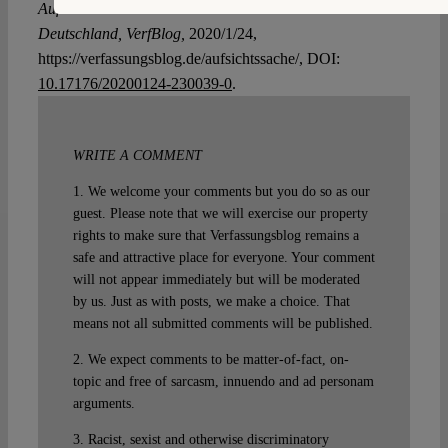
Aufsichtssache: Türkische Auslandsschulen in
Deutschland, VerfBlog,
2020/1/24,
https://verfassungsblog.de/aufsichtssache/, DOI:
10.17176/20200124-230039-0
.
WRITE A COMMENT
1. We welcome your comments but you do so as our
guest. Please note that we will exercise our property
rights to make sure that Verfassungsblog remains a
safe and attractive place for everyone. Your comment
will not appear immediately but will be moderated
by us. Just as with posts, we make a choice. That
means not all submitted comments will be published.
2. We expect comments to be matter-of-fact, on-
topic and free of sarcasm, innuendo and ad personam
arguments.
3. Racist, sexist and otherwise discriminatory