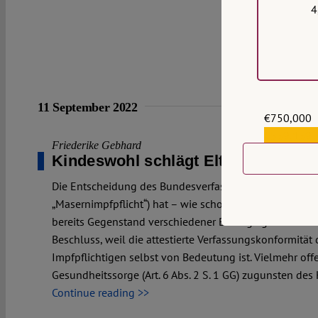
4
11 September 2022
€750,000
€559,159
Friederike Gebhard
Kindeswohl schlägt Elternrecht
Die Entscheidung des Bundesverfassungsgerichts über
„Masernimpfpflicht“) hat – wie schon die Entscheidung 
bereits Gegenstand verschiedener Beiträge geworden. D
Beschluss, weil die attestierte Verfassungskonformität 
Impfpflichtigen selbst von Bedeutung ist. Vielmehr offe
Gesundheitssorge (Art. 6 Abs. 2 S. 1 GG) zugunsten des
Continue reading >>