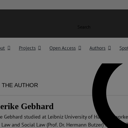
Search
out
Projects
Open Access
Authors
Spot
 THE AUTHOR
derike Gebhard
ke Gebhard studied at Leibniz University of Hanover, worke
c Law and Social Law (Prof. Dr. Hermann Butzer) from 201