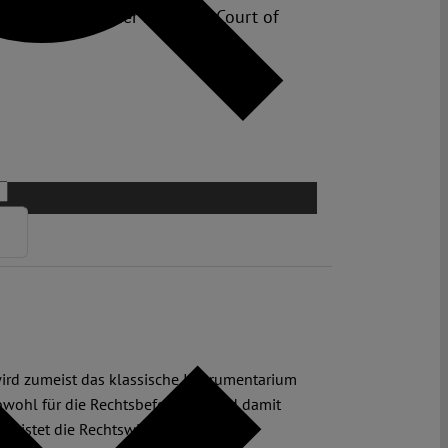
trict of the Higher Regional Court of
wird zumeist das klassische Instrumentarium
obwohl für die Rechtsbefolgung und damit
 leistet die Rechtswissenschaft,