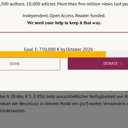
,500 authors. 10,000 articles. More than five million views last yea
Independent. Open Access. Reader-funded.
We need your help to keep it that way.
Goal 3: 750,000 € by October 2026
DONATE ♡
DONE
 die Verfassungsbeschwerden gegen die Auf- und Nachweispflicht
über die Eilanträge vor rund zwei Jahren – viel Aufmerksamkeit e
ennoch lohnt sich ein weiterer Blick auf den zuvor mit Spannung
des § 20 Abs. 8 S. 3 IfSG trotz ausschließlicher Verfügbarkeit von 
nbart der Beschluss in diesem Punkt ein (zu?) weites Verständnis 
 Kindeswohls.