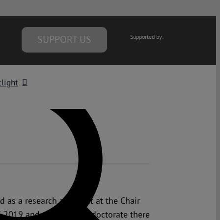
SUPPORT US
Supported by:
light
d as a research assistant at the Chair
7-2019 and received her doctorate there