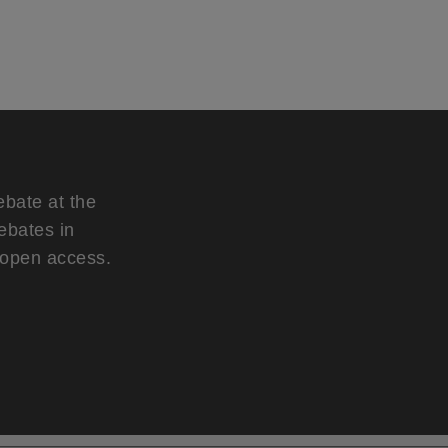
ebate at the
ebates in
d open access.