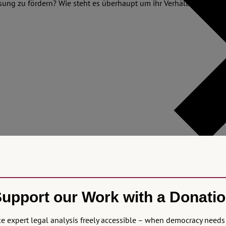
ssung zu fördern? Wie steht es überhaupt um ihr Verhältnis zur ve
upport our Work with a Donati
 expert legal analysis freely accessible – when democracy needs 