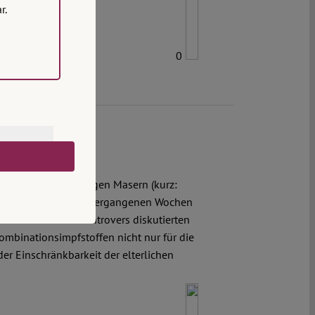
r.
0
 von Impfschutz gegen Masern (kurz:
rregt. Sie ist in den vergangenen Wochen
 erwarteten und kontrovers diskutierten
Kombinationsimpfstoffen nicht nur für die
der Einschränkbarkeit der elterlichen