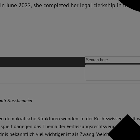
 In June 2022, she completed her legal clerkship in the dis
ah Ruschemeier
gegen demokratische Strukturen wenden. In der Rechtswissenschaft 
e spielt dagegen das Thema der Verfassungsrechtsvermittlung – 
is bekanntlich viel wichtiger ist als Zwang. Welchen Beitrag aber