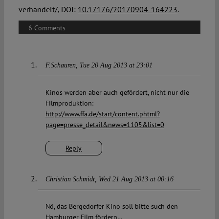
verhandelt/, DOI:
10.17176/20170904-164223
.
6 Comments
F.Schauren
Tue 20 Aug 2013 at 23:01
Kinos werden aber auch gefördert, nicht nur die
Filmproduktion:
http://www.ffa.de/start/content.phtml?
page=presse_detail&news=1105&list=0
Reply
Christian Schmidt
Wed 21 Aug 2013 at 00:16
Nö, das Bergedorfer Kino soll bitte such den
Hamburger Film fördern…