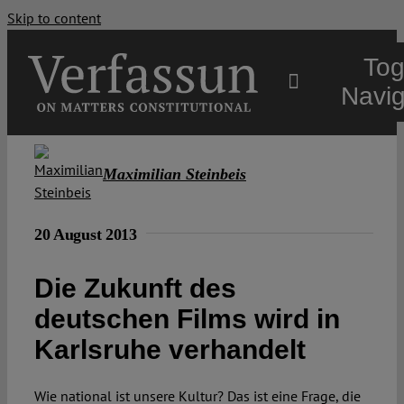
Skip to content
Tog
Navig
Main
Maximilian Steinbeis
About
20 August 2013
Projects
Die Zukunft des
deutschen Films wird in
Open Access
Karlsruhe verhandelt
Authors
Wie national ist unsere Kultur? Das ist eine Frage, die