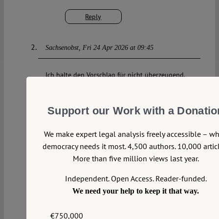
Reply
Sachsenobst
Fri 24 Apr 2026 at 09:45
Ich halte den Vorschlag für nicht überzeugend.
Es verkennt zum einen eklatant die
Wortlautgrenze, die am Ende einfach mit dem
Verweis eingerissen wird, dass ein digitales
Support our Work with a Donatio
Duplikat, eine Representanz von “Körper”
mitgemeint sei.
We make expert legal analysis freely accessible – w
Zudem schützen die bisherigen
democracy needs it most. 4,500 authors. 10,000 articl
Körperverletzungsdelikte ja eben genau eine
More than five million views last year.
körperliche Integrität, etwas dass sich räumlich-
substanziell-sachlich manifestiert. Psychische
Independent. Open Access. Reader-funded.
Auswirkungen von Beleidigungen, Drohungen
We need your help to keep it that way.
etc. sind nur miterfasst sofern sie sich auf
körperlicher Ebene in einer physischen Reaktion
niederschlagen.
€750,000