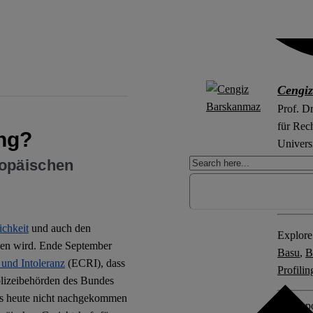
Cengi
Prof. D
für Rec
ing?
Universi
Projekt
ropäischen
„Instit
Gesells
ichkeit
und auch den
Explore 
tigen wird. Ende September
Basu
,
B
und Intoleranz
(ECRI), dass
Profilin
lizeibehörden des Bundes
bis heute nicht nachgekommen
Other po