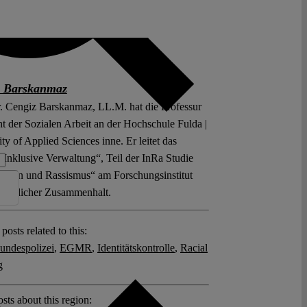
z Barskanmaz
r. Cengiz Barskanmaz, LL.M. hat die Professur
ht der Sozialen Arbeit an der Hochschule Fulda |
ty of Applied Sciences inne. Er leitet das
 „Inklusive Verwaltung“, Teil der InRa Studie
utionen und Rassismus“ am Forschungsinstitut
chaftlicher Zusammenhalt.
posts related to this:
undespolizei
,
EGMR
,
Identitätskontrolle
,
Racial
g
sts about this region: