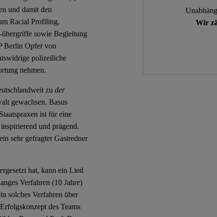
ten und damit den
Unabhängi
m Racial Profiling,
Wir zä
-übergriffe sowie Begleitung
P Berlin Opfer von
htswidrige polizeiliche
wortung nehmen.
eutschlandweit zu
der
ewalt gewachsen. Basus
taatspraxen ist für eine
 inspirierend und prägend.
ein sehr gefragter Gastredner
rgesetzt hat, kann ein Lied
anges Verfahren (10 Jahre)
 ein solches Verfahren über
s Erfolgskonzept des Teams