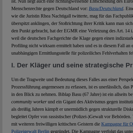
ist. Nun liegt auch eine richtungweisende Entscheidung des Euro
Menschenrechte gegen Deutschland vor:
Basu/Deutschland
. Ei
wie die Juristin Rhea Nachtigall twitterte, mag für das Fachpub
überspitzt anklingen, der Stoßrichtung ihrer Kritik kann man sic
den Punkt gebracht, hat der EGMR eine Verletzung des Art. 14 i
weil die deutschen Fachgerichte die Klage gegen einen indizstark
Profiling nicht wirksam ermittelt haben und es in diesem Fall an 
unabhängigen Ermittlungsstelle für polizeiliches Fehlverhalten fe
I. Der Kläger und seine strategische 
Um die Tragweite und Bedeutung dieses Falles aus einer Perspekt
Prozessführung angemessen zu erfassen, ist es unerlässlich, das P
in den Blick zu nehmen. Biblap Basu (67 Jahre) ist ein allseits bek
community worker
und ein Gigant des Aktivismus gegen institut
als dreißig Jahren kämpft er unermüdlich gegen strukturelle Disk
begleitet Opfer von rassistischer (Polizei-)Gewalt vor Behörden.
mit weiteren freiwilligen kritischen Geistern die
Kampagne für Opf
Polizeigewalt Berlin
gegründet. Die Kampagne verfolgt das unter