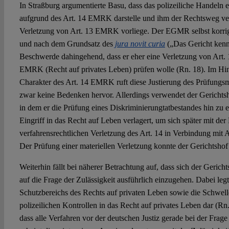
In Straßburg argumentierte Basu, dass das polizeiliche Handeln 
aufgrund des Art. 14 EMRK darstelle und ihm der Rechtsweg ver
Verletzung von Art. 13 EMRK vorliege. Der EGMR selbst korrig
und nach dem Grundsatz des
jura novit curia
(„Das Gericht kenn
Beschwerde dahingehend, dass er eher eine Verletzung von Art. 
EMRK (Recht auf privates Leben) prüfen wolle (Rn. 18). Im Hin
Charakter des Art. 14 EMRK ruft diese Justierung des Prüfungsm
zwar keine Bedenken hervor. Allerdings verwendet der Gerichtsho
in dem er die Prüfung eines Diskriminierungtatbestandes hin zu 
Eingriff in das Recht auf Leben verlagert, um sich später mit der 
verfahrensrechtlichen Verletzung des Art. 14 in Verbindung mi
Der Prüfung einer materiellen Verletzung konnte der Gerichtshof 
Weiterhin fällt bei näherer Betrachtung auf, dass sich der Geric
auf die Frage der Zulässigkeit ausführlich einzugehen. Dabei le
Schutzbereichs des Rechts auf privaten Leben sowie die Schwell
polizeilichen Kontrollen in das Recht auf privates Leben dar (Rn.
dass alle Verfahren vor der deutschen Justiz gerade bei der Frage 