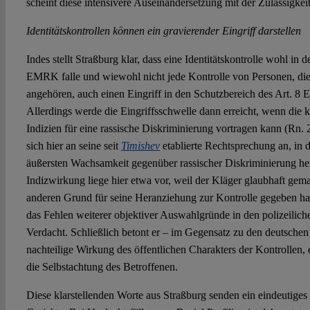
scheint diese intensivere Auseinandersetzung mit der Zulässigkeit
Identitätskontrollen können ein gravierender Eingriff darstellen
Indes stellt Straßburg klar, dass eine Identitätskontrolle wohl in 
EMRK falle und wiewohl nicht jede Kontrolle von Personen, die
angehören, auch einen Eingriff in den Schutzbereich des Art.
Allerdings werde die Eingriffsschwelle dann erreicht, wenn die ko
Indizien für eine rassische Diskriminierung vortragen kann (Rn. 
sich hier an seine seit
Timishev
etablierte Rechtsprechung an, in 
äußersten Wachsamkeit gegenüber rassischer Diskriminierung he
Indizwirkung liege hier etwa vor, weil der Kläger glaubhaft gema
anderen Grund für seine Heranziehung zur Kontrolle gegeben ha
das Fehlen weiterer objektiver Auswahlgründe in den polizeilich
Verdacht. Schließlich betont er – im Gegensatz zu den deutschen
nachteilige Wirkung des öffentlichen Charakters der Kontrollen,
die Selbstachtung des Betroffenen.
Diese klarstellenden Worte aus Straßburg senden ein eindeutiges