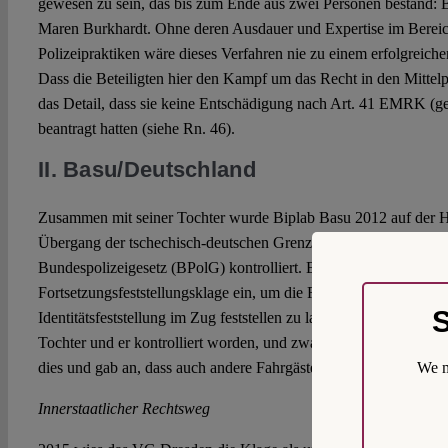
gewesen zu sein, das bis zum Ende aus zwei Personen bestand: B
Maren Burkhardt. Ohne deren Ausdauer und Expertise im Bereich
Polizeipraktiken wäre dieses Verfahren nie zu einem erfolgreic
Dass die Beteiligten hier den Kampf um das Recht in den Mittelpu
das Detail, dass sie keine Entschädigung nach Art. 41 EMRK (g
beantragt hatten (siehe Rn. 46).
II. Basu/Deutschland
Zusammen mit seiner Tochter wurde Biplab Basu 2012 auf der 
Übergang der tschechisch-deutschen Grenze von zwei Polizeibea
Bundespolizeigesetz (BPolG) kontrolliert. Ein Jahr später legt
Fortsetzungsfeststellungsklage ein, um die Rechts- bzw. Verfass
S
Identitätsfeststellung im Zug feststellen zu lassen. Er trug vor, i
Tochter und er kontrolliert worden, und zwar aufgrund ihrer Hautf
We m
dies und gab an, dass auch andere Fahrgäste kontrolliert worden 
Innerstaatlicher Rechtsweg