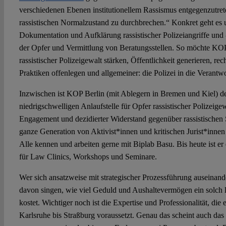
verschiedenen Ebenen institutionellem Rassismus entgegenzutre
rassistischen Normalzustand zu durchbrechen.“ Konkret geht es u
Dokumentation und Aufklärung rassistischer Polizeiangriffe und 
der Opfer und Vermittlung von Beratungsstellen. So möchte KO
rassistischer Polizeigewalt stärken, Öffentlichkeit generieren, rec
Praktiken offenlegen und allgemeiner: die Polizei in die Verant
Inzwischen ist KOP Berlin (mit Ablegern in Bremen und Kiel) d
niedrigschwelligen Anlaufstelle für Opfer rassistischer Polizeig
Engagement und dezidierter Widerstand gegenüber rassistischen S
ganze Generation von Aktivist*innen und kritischen Jurist*innen
Alle kennen und arbeiten gerne mit Biplab Basu. Bis heute ist er 
für Law Clinics, Workshops und Seminare.
Wer sich ansatzweise mit strategischer Prozessführung auseinande
davon singen, wie viel Geduld und Aushaltevermögen ein solch l
kostet. Wichtiger noch ist die Expertise und Professionalität, die
Karlsruhe bis Straßburg voraussetzt. Genau das scheint auch da