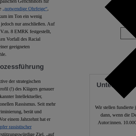
päischen Gerichtshofs für
Deutsch
ne
„notwendige Ohrfeige“
,
likum im Ton ein wenig
No Com
h jedoch nur anschließen. Auf
.V.m. 8 EMRK festgestellt,
en Vorfall des Racial
einer geeigneten
hle.
Prozessführung
ive der strategischen
Unterstützen
rofil (!) des Klägers genauer
annter Intellektueller,
ionellen Rassismus. Seit mehr
Wir stellen fundierte
riminierung, berät und
dann, wenn die De
 Vor einem Jahrzehnt hat er
Autor:innen. 10.000
er rassistischer
stützungswürdige Ziel, „auf