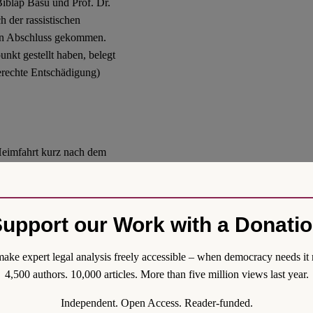
iblap Basu und Prof. Dr.
 der rassistischen
hen Abschluss gekommen.
nkt gestellt haben, belegt
erechte Entschädigung)
Heimfahrt kurz nach dem
mten nach § 23 Abs. 1 Nr. 3
e Basu beim VG Dresden eine
ungswidrigkeit der
upport our Work with a Donati
n dem Zug seien nur seine
arbe. Die Polizei bestritt
ake expert legal analysis freely accessible – when democracy needs it 
seien (Rn. 6).
4,500 authors. 10,000 articles. More than five million views last year.
Independent. Open Access. Reader-funded.