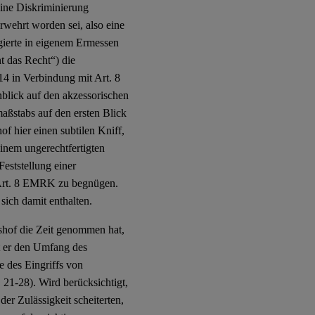
eine Diskriminierung
wehrt worden sei, also eine
ierte in eigenem Ermessen
t das Recht“) die
14 in Verbindung mit Art. 8
blick auf den akzessorischen
aßstabs auf den ersten Blick
f hier einen subtilen Kniff,
einem ungerechtfertigten
Feststellung einer
t Art. 8 EMRK zu begnügen.
sich damit enthalten.
htshof die Zeit genommen hat,
gt er den Umfang des
e des Eingriffs von
 21-28). Wird berücksichtigt,
der Zulässigkeit scheiterten,