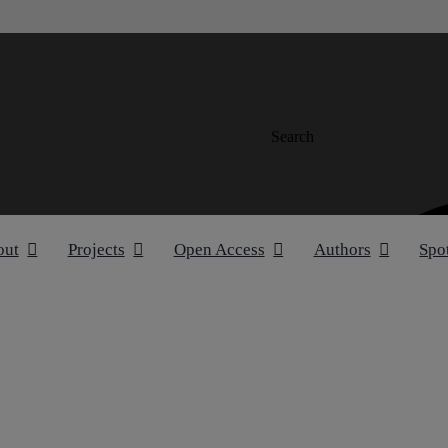
Search
out
Projects
Open Access
Authors
Spo