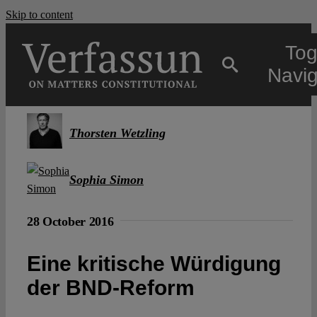
Skip to content
Tog
Navig
Main
Thorsten Wetzling
About
Sophia Simon
Projects
28 October 2016
Eine kritische Würdigung
Open Access
der BND-Reform
Authors