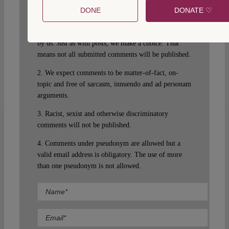
rights to make sure that Verfassungsblog remains a
DONE
DONATE ♡
safe and attractive place for everyone. Your comment
will not appear immediately but will be moderated
by us. Just as with posts, we make a choice. That
means not all submitted comments will be published.
2. We expect comments to be matter-of-fact, on-
topic and free of sarcasm, innuendo and ad personam
arguments.
3. Racist, sexist and otherwise discriminatory
comments will not be published.
4. Comments under pseudonym are allowed but a
valid email address is obligatory. The use of more
than one pseudonym is not allowed.