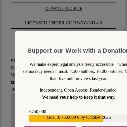
DOWNLOAD PDF
LICENSED UNDER CC BY-NC-ND 4.0
EXPORT METADATA
Support our Work with a Donatio
SUGGESTED CITATION
Wetzling, Thorsten; Simon,
We make expert legal analysis freely accessible – whe
Sophia:
Eine kritische Würdigung der BND-Reform,
democracy needs it most. 4,500 authors. 10,000 articles. 
VerfBlog,
2016/10/28, https://verfassungsblog.de/eine-
than five million views last year.
kritische-wuerdigung-der-bnd-reform/, DOI:
10.17176/20161028-092347
.
Independent. Open Access. Reader-funded.
We need your help to keep it that way.
WRITE A COMMENT
€750,000
Goal 3: 750,000 € by October 2026
€559,159
1. We welcome your comments but you do so as our
guest. Please note that we will exercise our property