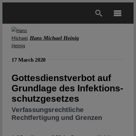
Skip
to
Toggl
content
Navig
Main
Hans Michael Heinig
About
17 March 2020
Projects
Gottesdienstverbot auf
Grundlage des Infektions­
Open Access
schutz­gesetzes
Verfassungsrechtliche
Authors
Rechtfertigung und Grenzen
Spotlight