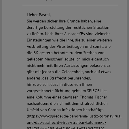
Lieber Pascal,
Sie werden sicher Ihre Gründe haben, eine
derartige Darstellung der rechtlichen Situation
zu liefern. Nach Ihrer Aussage:”Es sind vielmehr
Einstellungen wie die Ihre, die zu einer weiteren
Ausbreitung des Virus beitragen und somit, wie
die BK gestern betonte, zu dem Sterben von
geliebten Menschen” sollte ich mich eigentlich
nicht mehr mit Ihren Auslassungen befassen. Es
gibt mir jedoch die Gelegenheit, noch auf etwas
anderes, das Strafrecht berührendes,
hinzuweisen, dass in diese von Ihnen
vorgezeichnete Richtung geht. Im SPIEGEL ist
eine Kolumne eines gewissen Thomas Fischer
nachzulesen, die sich mit dem strafrechtlichen
Umfeld von Corona Infektionen beschäftigt.
(
https://www.spiegel.de/panorama/justiz/coronavirus-
und-das-strafrecht-virus-strafbar-kolumne-a-
9347f5da-d295-4a67-90b4-3e0362f77089?