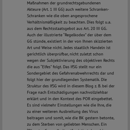
Maßnahmen der grundrechtsgebundenen
Akteure (Art. 1 III GG) auch weitere Schranken-
Schranken wie die oben angesprochene
Verhältnismäßigkeit zu beachten. Dies folgt u.a.
aus dem Rechtsstaatsgebot aus Art. 20 III GG.
Auch der illustrierte “Regelkodex” der über dem
GG stünde, existiert in der von Ihnen skizzierten
Art und Weise nicht. Jedes staatlich Handeln ist
gerichtlich überprüfbar, nicht zuletzt schon
wegen der Subjektivierung des objektiven Rechts
die aus “Elfes” folgt. Das IfSG stellt nur ein
Sondergebiet des Gefahrenabwehrrechts dar und
folgt hier der grundlegenden Systematik. Die
Struktur des IfSG wird in diesem Blog z. B. bei der
Frage nach Entschädigungen nachvollziehbar
erklärt und in den Kontext des POR eingebettet.
Es sind vielmehr Einstellungen wie die Ihre, die
zu einer weiteren Ausbreitung des Virus
beitragen und somit, wie die BK gestern betonte,
zu dem Sterben von geliebten Menschen. Ein