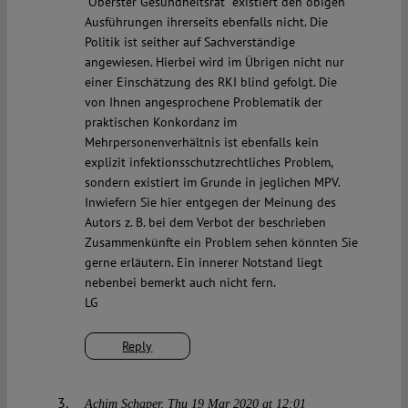
“Oberster Gesundheitsrat” existiert den obigen
Ausführungen ihrerseits ebenfalls nicht. Die
Politik ist seither auf Sachverständige
angewiesen. Hierbei wird im Übrigen nicht nur
einer Einschätzung des RKI blind gefolgt. Die
von Ihnen angesprochene Problematik der
praktischen Konkordanz im
Mehrpersonenverhältnis ist ebenfalls kein
explizit infektionsschutzrechtliches Problem,
sondern existiert im Grunde in jeglichen MPV.
Inwiefern Sie hier entgegen der Meinung des
Autors z. B. bei dem Verbot der beschrieben
Zusammenkünfte ein Problem sehen könnten Sie
gerne erläutern. Ein innerer Notstand liegt
nebenbei bemerkt auch nicht fern.
LG
Reply
Achim Schaper
Thu 19 Mar 2020 at 12:01