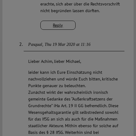
erachte, sich aber über die Rechtsvorschrift
nicht begründen lassen dürften.
Reply
Pasqual
Thu 19 Mar 2020 at 11:16
Lieber Achim, lieber Michael,
leider kann ich Eure Einschätzung nicht
nachvollziehen und würde Euch bitten, kritische
Punkte genauer zu beleuchten.
Zunächst wirkt der wahrscheinlich ironisch
gemeinte Gedanke des “Außerkraftsetzens der
Grundrechte” iHa Art. 19 II GG befremdlich. Diese
Wesensgehaltsgarantie gilt selbstredend sowohl
für das IfSG an sich als auch für die Maßnahmen
staatlicher Akteure. Mithin ebenso für solche auf
Basis des § 28 IfSG. Weiterhin sind bei