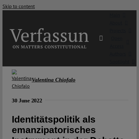
Skip to content
Main
About
Projects
Open
Access
Authors
Spotlight
Valentina Chiofalo
30 June 2022
Identitätspolitik als
emanzipatorisches