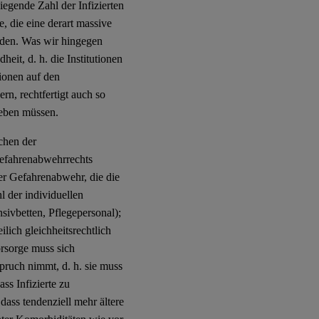
egende Zahl der Infizierten
 die eine derart massive
rden. Was wir hingegen
eit, d. h. die Institutionen
ionen auf den
rn, rechtfertigt auch so
leben müssen.
chen der
Gefahrenabwehrrechts
r Gefahrenabwehr, die die
l der individuellen
nsivbetten, Pflegepersonal);
ilich gleichheitsrechtlich
rsorge muss sich
pruch nimmt, d. h. sie muss
ass Infizierte zu
dass tendenziell mehr ältere