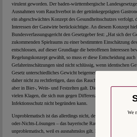
virulent geworden. Der baden-württembergische Landesgesetzge
Ausnahmen vom Rauchverbot in der getränkegeprägten Gastron
ein abgeschwächtes Konzept des Gesundheitsschutzes verfolgt, d
Interessen der Gastwirte berücksichtigte. An diesem Konzept hiel
Bundesverfassungsgericht den Gesetzgeber fest: „Hat sich der G
zukommenden Spielraums zu einer bestimmten Einschätzung des
entschlossen, auf dieser Grundlage die betroffenen Interessen be
Regelungskonzept gewählt, so muss er diese Entscheidung auch f
Gefahreinschätzungen sind nicht schlüssig, wenn identischen G
Gesetz unterschiedliches Gewicht beigemessen wird“ (BVerfGE 1
daher nicht zu rechtfertigen, dass das Rauchverbot zwar auch in 
aber in Bier-, Wein- und Festzelten galt. Diese Entscheidung ist 
vielen Klagen, die sich nun gegen Differenzierungen wenden, di
S
Infektionsschutz nicht begründen kann.
We m
Unproblematisch ist das allerdings nicht, denn eine solche Argum
oder-Nichts-Lösungen – das bayerische Rauchverbot ist natürlich 
unproblematisch, weil es ausnahmslos gilt. Mit zu hohen Anford