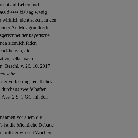
recht auf Leben und
ass dieses bislang wenig
 wirklich nicht sagen. In den
 einer Art Metagrundrecht
sgerechnet der bayerische
einen ziemlich faden
cheidungen, die
tten, selbst nach
, Beschl. v. 26. 10. 2017 –
eutsche
ieder verfassungsrechtliches
en durchaus zweifelhaften
2 Abs. 2 S. 1 GG mit den
ßnahmen vor allem die
 ist die öffentliche Debatte
t, mit der wir seit Wochen