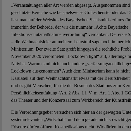
„Veranstaltungen aller Art werden abgesagt. Ausgenommen sind 
geschützte Bereiche wie beispielsweise Gottesdienste oder das 
liest man auf der Website des Bayerischen Staatsministeriums für
immerhin der Behörde, der wir die nunmehr „Achte Bayerische
Infektionsschutzmaßnahmenverordnung“ verdanken. Der erste Sat
– die Weihnachtsfeier an meinem Lehrstuhl sage noch immer ich 
Ministerium. Der zweite Satz greift hingegen die rechtliche Probl
November 2020 verordneten „Lockdown light“ auf, allerdings mi
Naivität. Warum sind nicht auch andere „verfassungsrechtlich g
Lockdown ausgenommen? Auch dem Ministerium kann ja nicht e
Karussell auf dem Weihnachtsmarkt etwas mit der Berufsfreiheit s
und es gibt Menschen, für die der Besuch des Stadions zum Kern
Persönlichkeitsentfaltung (Art. 2 Abs. 1 i. V. m. Art. 1 Abs. 1 
das Theater und der Konzertsaal zum Wirkbereich der Kunstfreihe
Die Verordnungsgeber versuchen sich hier an der gewagten Unt
systemrelevanten „Wirtschaft“ und dem gerade nicht so wichtige
Friseure dürfen öffnen, Kosmetiksalons nicht. Wir dürfen in den