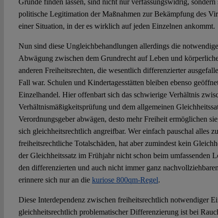
Gründe finden lassen, sind nicht nur verfassungswidrig, sondern 
politische Legitimation der Maßnahmen zur Bekämpfung des Viru
einer Situation, in der es wirklich auf jeden Einzelnen ankommt.
Nun sind diese Ungleichbehandlungen allerdings die notwendig
Abwägung zwischen dem Grundrecht auf Leben und körperliche
anderen Freiheitsrechten, die wesentlich differenzierter ausgefalle
Fall war. Schulen und Kindertagesstätten bleiben ebenso geöffne
Einzelhandel. Hier offenbart sich das schwierige Verhältnis zwisc
Verhältnismäßigkeitsprüfung und dem allgemeinen Gleichheitssatz
Verordnungsgeber abwägen, desto mehr Freiheit ermöglichen sie
sich gleichheitsrechtlich angreifbar. Wer einfach pauschal alles 
freiheitsrechtliche Totalschäden, hat aber zumindest kein Gleic
der Gleichheitssatz im Frühjahr nicht schon beim umfassenden L
den differenzierten und auch nicht immer ganz nachvollziehbare
erinnere sich nur an die
kuriose 800qm-Regel
.
Diese Interdependenz zwischen freiheitsrechtlich notwendiger E
gleichheitsrechtlich problematischer Differenzierung ist bei Rauc