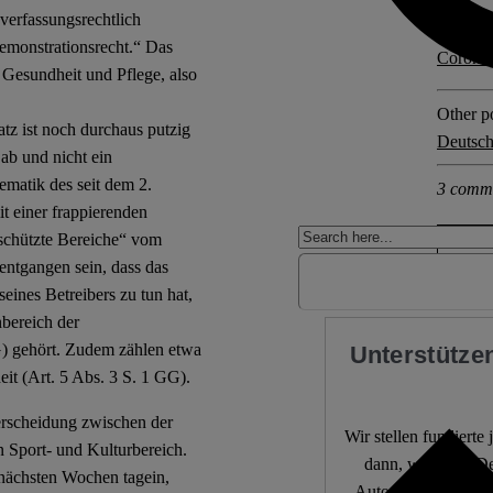
verfassungsrechtlich
Explore 
Demonstrationsrecht.“ Das
Coronav
 Gesundheit und Pflege, also
Other po
z ist noch durchaus putzig
Deutsch
ab und nicht ein
ematik des seit dem 2.
3 comm
t einer frappierenden
eschützte Bereiche“ vom
ntgangen sein, dass das
eines Betreibers zu tun hat,
bereich der
GG) gehört. Zudem zählen etwa
Unterstützen
it (Art. 5 Abs. 3 S. 1 GG).
erscheidung zwischen der
Wir stellen fundierte
n Sport- und Kulturbereich.
dann, wenn die De
 nächsten Wochen tagein,
Autor:innen. 10.000