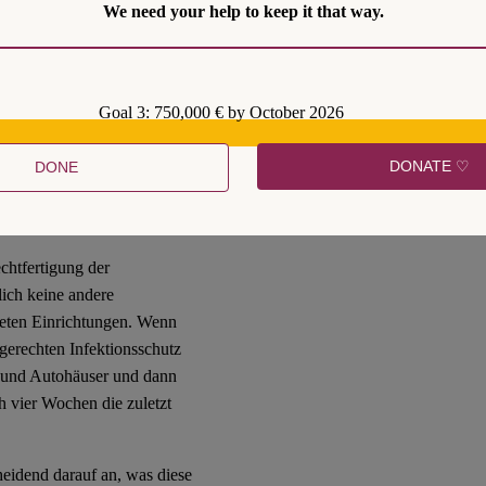
promiss erschwert, etwa
We need your help to keep it that way.
reiheit der Gastwirte.
heitsrechtliche Anfragen zu
ern gewisse
Goal 3: 750,000 € by October 2026
fektionsschutzrechtlich
ieren, denn beim Essen und
DONATE ♡
DONE
e dann auch bei der
rausreden, er trinke doch
n und trinken gesehen.
chtfertigung der
lich keine andere
fneten Einrichtungen. Wenn
sgerechten Infektionsschutz
 und Autohäuser und dann
h vier Wochen die zuletzt
eidend darauf an, was diese