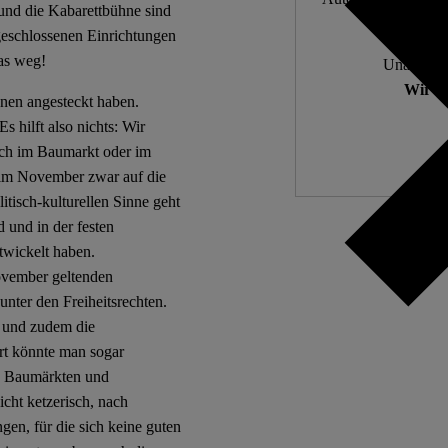
und die Kabarettbühne sind
geschlossenen Einrichtungen
das weg!
Unabhängi
Wir zä
enen angesteckt haben.
s hilft also nichts: Wir
uch im Baumarkt oder im
 im November zwar auf die
itisch-kulturellen Sinne geht
 und in der festen
wickelt haben.
November geltenden
unter den Freiheitsrechten.
it und zudem die
ort könnte man sogar
en Baumärkten und
icht ketzerisch, nach
en, für die sich keine guten