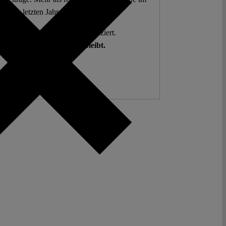
letzten Jahr.
g. Open Access. Spendenfinanziert.
hlen auf Sie, damit es so bleibt.
Spenden ♡