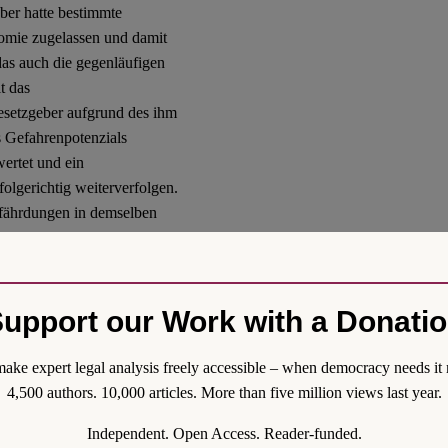
ber hatte bestimmte
omie zugelassen und damit
as auch die gegenläufigen
t das
esetzgeber aufgrund des ihm
 Gefahrenpotenzials
wertet und ein
olgerichtig weiterverfolgen.
efährdungen in demselben
21, 317 (362 f.)). Es war
Einraum-Gaststätten, nicht
nun eine Blaupause für die
e man jedenfalls mit dem
upport our Work with a Donati
ake expert legal analysis freely accessible – when democracy needs it 
entation begünstigt Alles-
4,500 authors. 10,000 articles. More than five million views last year.
gleichheitsrechtlich
erungen an die
Independent. Open Access. Reader-funded.