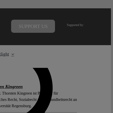
Supported by:
SUPPORT US
light
en Kingreen
. Thorsten Kingreen ist Professor für
iches Recht, Sozialrecht und Gesundheitsrecht an
versität Regensburg.