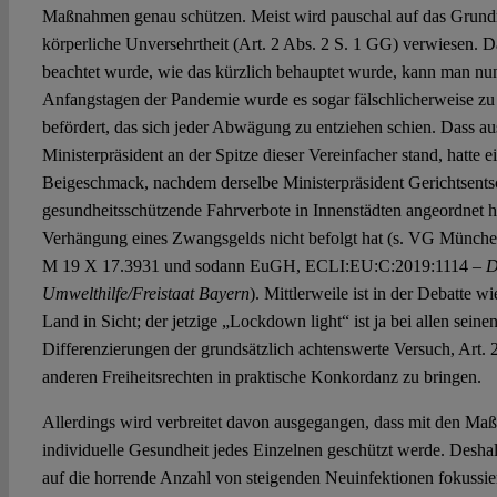
Maßnahmen genau schützen. Meist wird pauschal auf das Grund
körperliche Unversehrtheit (Art. 2 Abs. 2 S. 1 GG) verwiesen. D
beachtet wurde, wie das kürzlich behauptet wurde, kann man nun
Anfangstagen der Pandemie wurde es sogar fälschlicherweise zu
befördert, das sich jeder Abwägung zu entziehen schien. Dass au
Ministerpräsident an der Spitze dieser Vereinfacher stand, hatte 
Beigeschmack, nachdem derselbe Ministerpräsident Gerichtsents
gesundheitsschützende Fahrverbote in Innenstädten angeordnet ha
Verhängung eines Zwangsgelds nicht befolgt hat (s. VG München
M 19 X 17.3931 und sodann EuGH, ECLI:EU:C:2019:1114 –
D
Umwelthilfe/Freistaat Bayern
). Mittlerweile ist in der Debatte w
Land in Sicht; der jetzige „Lockdown light“ ist ja bei allen sein
Differenzierungen der grundsätzlich achtenswerte Versuch, Art. 
anderen Freiheitsrechten in praktische Konkordanz zu bringen.
Allerdings wird verbreitet davon ausgegangen, dass mit den Ma
individuelle Gesundheit jedes Einzelnen geschützt werde. Deshalb
auf die horrende Anzahl von steigenden Neuinfektionen fokussier