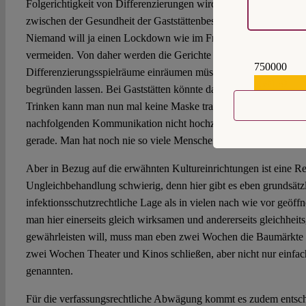
Folgerichtigkeit von Differenzierungen wird der politische Kom
zwischen der Gesundheit der Gaststättenbesucher und der Berufsf
Niemand will ja einen Lockdown wie im Frühjahr, nur um gleich
vermeiden. Von daher werden die Gerichte den Verordnungsgeb
750000
Differenzierungsspielräume einräumen müssen, soweit sie sich in
559159
begründen lassen. Bei Gaststätten könnte das durchaus funktion
Trinken kann man nun mal keine Maske tragen und wer die Mask
nachfolgenden Kommunikation nicht hochzieht, wird sich immer 
gerade. Man hat noch nie so viele Menschen auf Bahnhöfen esse
Aber in Bezug auf die erwähnten Kultureinrichtungen ist eine Re
Ungleichbehandlung schwierig, denn hier gibt es eben grundsätz
infektionsschutzrechtliche Lage als in vielen nach wie vor geöf
man hier einerseits gleich wirksamen und andererseits gleichheit
gewährleisten will, muss man eben zwei Wochen die Baumärkte
zwei Wochen Theater und Kinos schließen, aber nicht nur einfac
genannten.
Für die verfassungsrechtliche Abwägung kommt es zudem entsch