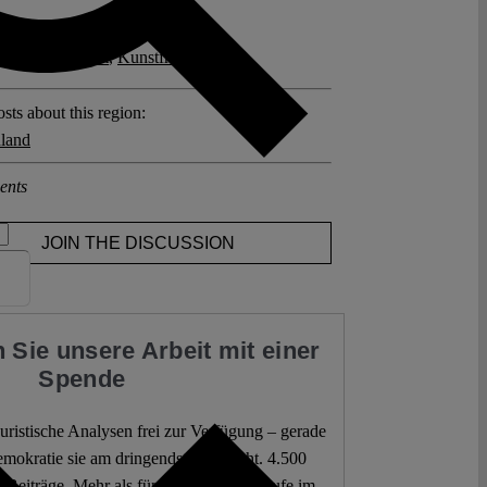
posts related to this:
irus
,
Gleichheit
,
Kunstfreiheit
sts about this region:
land
ents
JOIN THE DISCUSSION
 Sie unsere Arbeit mit einer
Spende
 juristische Analysen frei zur Verfügung – gerade
mokratie sie am dringendsten braucht. 4.500
 Beiträge. Mehr als fünf Millionen Aufrufe im