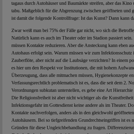
tagaus durch Autohäuser und Baumärkte streifen, aber das Kino 
tabu. Maßgeblich für die Abgrenzung zwischen geöffneten und 
ist damit die folgende Kontrollfrage: Ist das Kunst? Dann kann 
Zwar weiß man bei 75% der Fälle gar nicht, wo sich die Betroff
Natürlich kann es auch im Theater oder im Stadion passiert sein. E
müssen Kontakte reduzieren. Aber die Ansteckung kann eben a
Autohaus erfolgt sein. Warum müssen wir zum Infektionsschutz
Zauberflöte, aber nicht auf die Laubsäge verzichten? In einem pol
es hier um den Respekt vor Institutionen, die mit hohem Aufwand
Überzeugung, dass alle mitmachen müssen, Hygienekonzepte ent
Verfassungsrechtlich problematisch ist es, dass die seit dem 2. 
Verordnungen subkutan unterstellen, es gebe eine Art Hierarchie 
Die Religionsfreiheit ist aber nicht wichtiger als die Kunstfreihe
Infektionsgefahr im Gottesdienst keine andere als im Theater. D
Kontakte nachverfolgen, anders als in den gleichwohl geöffnet
Autohäusern. Bei so tiefgreifenden Grundrechtseingriffen ist es n
Gründen für diese Ungleichbehandlung zu fragen. Differenzierung