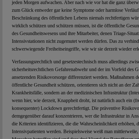
jeden Morgen aufwachen. Aber nach wie vor hat die ganz überwi
zum Glück entweder gar keine Symptome oder harmlose Verläufe,
Beschränkung des öffentlichen Lebens niemals rechtfertigen wü
wirklich schützen und schützen müssen, ist die öffentliche Gesundh
des Gesundheitswesens und ihre Mitarbeiter, denen Triage-Situat
Intensivstationen nicht zugemutet werden dürfen. Das zu verhinde
schwerwiegende Freiheitseingriffe, wie wir sie derzeit wieder er
Verfassungsrechtlich und gesetzestechnisch muss allerdings zwis
sicherheitsrechtlichen Gefahrenabwehr und der im Vorfeld des 
ansetzenden Risikovorsorge differenziert werden. Maßnahmen de
öffentliche Gesundheit schützen, orientieren sich nicht an der Zah
Krankheitsfälle, sondern an der medizinischen Infrastruktur (Inte
wenn hier, wie derzeit, Knappheit droht, ist natürlich auch ein (fre
konsequenter) Lockdown gerechtfertigt. Die präventive Risikovo
demgegenüber darauf konzentrieren, wer die Infrastruktur in Ans
die Kriterien identifizieren, die die Wahrscheinlichkeit erhöhen, d
Intensivpatienten werden. Beispielsweise weiß man mittlerweile, 