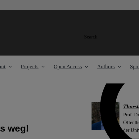
Search
out
Projects
Open Access
Authors
Spot
Thorst
Prof. Dr
Öffentl
as weg!
der Uni