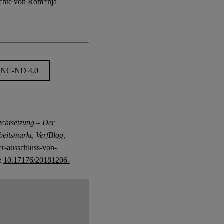
echte von Rom*nja
NC-ND 4.0
chtsetzung – Der
eitsmarkt, VerfBlog,
er-ausschluss-von-
I:
10.17176/20181206-