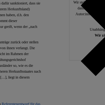
Wir stellen fundierte
afür sanktioniert, dass sie
dann, wenn die De
hrem Herkunftsland)
Autor:innen. 10.000
men haben, d.h. den
ommt dieser
r greift, wenn der „nach
Unabhängi
Wir zä
nträge zurück oder stellen
 von ihnen verlangt. Die
icht im Rahmen der
ltungsgerichtshof
usländer so, wie es die
cheren Herkunftsstaates nach
 […], liegt in diesem
Im
Referentenentwurf für das