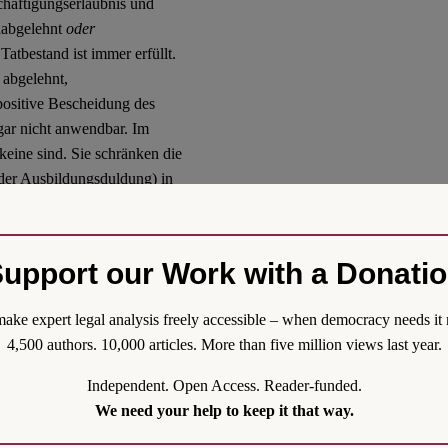
häftigungserlaubnis und
„abgelehnt
oder
Tatbestand ist immer erfüllt.
 abgelehnt,
 positive Bescheidung des
 gar nicht anwendbar. Im
keine sind. Sie schränken die
der Ausbildungsduldung) in
s Personen ausgeschlossen
heiratet, verwitwet oder
sind im Ergebnis alle
upport our Work with a Donati
anktion knüpft nicht mehr
 Herkunft.
ake expert legal analysis freely accessible – when democracy needs it 
4,500 authors. 10,000 articles. More than five million views last year.
man unabhängig vom
nthalt sanktionieren möchte.
Independent. Open Access. Reader-funded.
 und die
We need your help to keep it that way.
ssetzen) insgesamt
sicheren Herkunftsstaaten ist