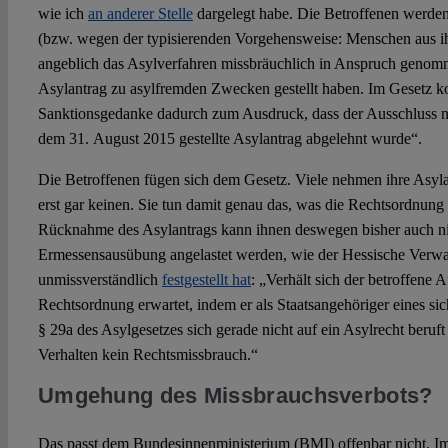
wie ich
an anderer Stelle
dargelegt habe. Die Betroffenen werden d
(bzw. wegen der typisierenden Vorgehensweise: Menschen aus i
angeblich das Asylverfahren missbräuchlich in Anspruch genom
Asylantrag zu asylfremden Zwecken gestellt haben. Im Gesetz k
Sanktionsgedanke dadurch zum Ausdruck, dass der Ausschluss nu
dem 31. August 2015 gestellte Asylantrag abgelehnt wurde“.
Die Betroffenen fügen sich dem Gesetz. Viele nehmen ihre Asyla
erst gar keinen. Sie tun damit genau das, was die Rechtsordnung
Rücknahme des Asylantrags kann ihnen deswegen bisher auch n
Ermessensausübung angelastet werden, wie der Hessische Verwa
unmissverständlich
festgestellt hat
: „Verhält sich der betroffene A
Rechtsordnung erwartet, indem er als Staatsangehöriger eines si
§ 29a des Asylgesetzes sich gerade nicht auf ein Asylrecht beruft
Verhalten kein Rechtsmissbrauch.“
Umgehung des Missbrauchsverbots?
Das passt dem Bundesinnenministerium (BMI) offenbar nicht. 