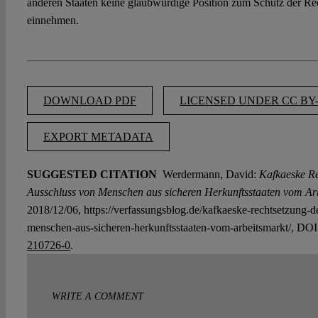
anderen Staaten keine glaubwürdige Position zum Schutz der R
einnehmen.
DOWNLOAD PDF
LICENSED UNDER CC BY-
EXPORT METADATA
SUGGESTED CITATION
Werdermann, David:
Kafkaeske Re
Ausschluss von Menschen aus sicheren Herkunftsstaaten vom Arb
2018/12/06, https://verfassungsblog.de/kafkaeske-rechtsetzung-d
menschen-aus-sicheren-herkunftsstaaten-vom-arbeitsmarkt/, DO
210726-0
.
WRITE A COMMENT