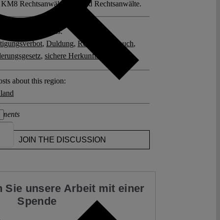
 KM8 Rechtsanwältinnen und Rechtsanwälte.
posts related to this:
tigungsverbot
,
Duldung
,
Rechtsmissbrauch
,
erungsgesetz
,
sichere Herkunftsstaaten
sts about this region:
land
ments
JOIN THE DISCUSSION
 Sie unsere Arbeit mit einer
Spende