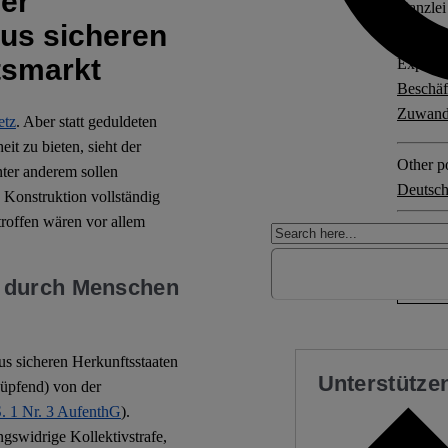
er
Kanzlei
us sicheren
tsmarkt
Explore 
Beschäf
Zuwand
etz
. Aber statt geduldeten
it zu bieten, sieht der
Other po
ter anderem sollen
Deutsch
 Konstruktion vollständig
roffen wären vor allem
No Com
“ durch Menschen
us sicheren Herkunftsstaaten
Unterstützen
nüpfend) von der
S. 1 Nr. 3 AufenthG
).
ngswidrige Kollektivstrafe,