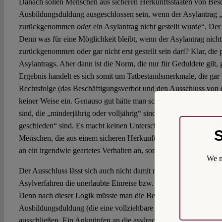
Danach sollen Menschen aus sicheren Herkunftsstaaten von Besc
Ausbildungsduldung ausgeschlossen sein, wenn der Asylantrag 
zurückgenommen
oder
ein Asylantrag nicht gestellt wurde“. Der 
Denn was für eine Möglichkeit bleibt, wenn der Asylantrag nicht
zurückgenommen oder gar nicht erst gestellt sein darf? Klar, die
Asylantrags. Aber dann ist die Norm, die nur für Geduldete gilt,
Ergebnis handelt es sich somit um Tatbestandsmerkmale, die gar 
Rechtsfolge (das Beschäftigungsverbot und den Ausschluss von 
keiner Weise ein. Genauso gut hätte man schreiben können, das
sind, die „minderjährig oder volljährig“ sind oder die „ledig, ver
geschieden“ sind. Es macht keinen Unterschied. Ausgeschlossen 
S
Menschen, die aus einem sicheren Herkunftsstaat kommen. Die S
an ein irgendwie geartetes Verhalten an, sondern nur noch an die
We m
Der Ausschluss lässt sich auch nicht damit rechtfertigen, dass 
Asylverfahren die unerlaubte Einreise bzw. den unerlaubten Aufe
Denn nach dieser Logik müsste man die Beschäftigungserlaubnis
Ausbildungsduldung (die eine vollziehbare Ausreisepflicht vorau
ausschließen. Ein Anknüpfen an die asylrechtliche Kategorie der 