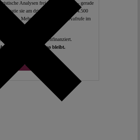
 juristische Analysen frei zur Verfügung – gerade
mokratie sie am dringendsten braucht. 4.500
 Beiträge. Mehr als fünf Millionen Aufrufe im
letzten Jahr.
g. Open Access. Spendenfinanziert.
hlen auf Sie, damit es so bleibt.
Spenden ♡