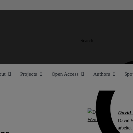
Search
out
Projects
Open Access
Authors
Spo
David
David W
arbeitet