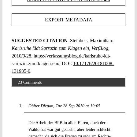
EXPORT METADATA
SUGGESTED CITATION
Steinbeis, Maximilian:
Karlsruhe lädt Sarrazin zum Klagen ein, VerfBlog,
2010/9/28, https://verfassungsblog.de/karlsruhe-ldt-
sarrazin-zum-klagen-ein/, DOI:
10.17176/20181008-
131935-0
.
23 Comments
Obiter Dictum
Tue 28 Sep 2010 at 19:05
Die Arbeit der BPB in allen Ehren, doch der
Wahlomat war gut gedacht, aber leider schlecht
gemacht, da sich die Fragen zu sehr am Rechts-