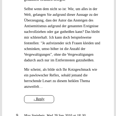
Selbst wenn dem nicht so ist: Wie, um alles in der
Welt, gelangen Sie aufgrund dieser Aussage zu der
Überzeugung, dass der Autor das Ansteigen des
Antisemitismus aufgrund der genannten Ereignisse
nachvollziehen oder gar gutheißen kann? Das bleibt
mir schleierhaft. Ich kann doch beispielsweise
feststellen: “Je aufreizender sich Frauen kleiden und
schminken, umso höher ist die Anzahl der
Vergewaltigungen”, ohne die Vergewaltigungen
dadurch auch nur im Entferntesten gutzuheißen.
Mir scheint, als bilde sich Ihr Kotzgeschmack wie
ein pawlowscher Reflex, sobald jemand die
herrschende Lesart zu diesem heiklen Thema
anzweifelt…
- Reply
Max Steinbeis
Wed 29 Sep 2010 at 18:30