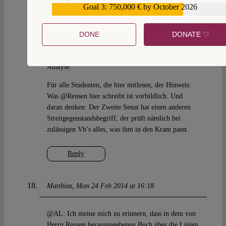
Goal 3: 750,000 € by October 2026
€559,159
Aufmerksamer Leser
Mon 24 Feb 2014 at 14:23
DONE
DONATE ♡
@Rensen: Nochmals besten Dank für die sehr klare
Analyse.
Für alle Studenten, die hier mitlesen, der Hinweis:
Was @Rensen hier schreibt ist vorbildlich. Und
daran denken: Der Zweite Senat hat einen anderen
Streitgegenstandsbegriff, der prüft nämlich bei
zulässigen Vb’s alles, was ihm in den Kram passt.
Reply
Matthias
Mon 24 Feb 2014 at 16:18
@AL: Ich meine mich zu erinnern, dass in dem von
Herrn Rensen herausgegebenen Buch über die Linien