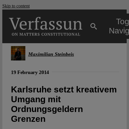
Skip to content
Tog
Navig
Main
Maximilian Steinbeis
About
19 February 2014
Projects
Karlsruhe setzt kreativem
Umgang mit
Open Access
Ordnungsgeldern
Grenzen
Authors