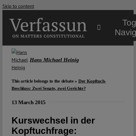
Skip to content
Tog
Navig
Main
Hans Michael Heinig
About
This article belongs to the debate »
Der Kopftuch-
Beschluss: Zwei Senate, zwei Gerichte?
Projects
13 March 2015
Open Access
Kurswechsel in der
Kopftuchfrage:
Authors