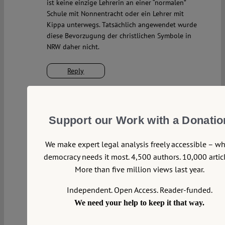
ist keine einzige Lehrerin an einer “normalen”
Schule mit Nonnentracht oder ein Lehrer mit
Kippa unterwegs. Tatsächlich angewendet wurde
diese Bevorzugung der christlichen Symbole in
NRW daher nicht.
Reply
fernetpunker
Mon 16 Mar 2015 at 02:48
Support our Work with a Donatio
Diese Entscheidung ist meiner Ansicht nach
Zeichen der schleichenden “Islamisierung des
We make expert legal analysis freely accessible – w
Abendlandes” und damit Wasser auf die Mühlen
democracy needs it most. 4,500 authors. 10,000 articl
von Leuten wie den Pegida-Demonstranten. Ob
More than five million views last year.
das richtig, falsch oder unvermeidlich ist, sei mal
dahingestellt. Ich tendiere zu letzterem.
Independent. Open Access. Reader-funded.
We need your help to keep it that way.
Reply