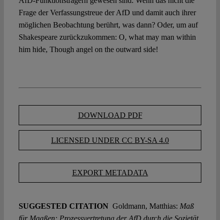
AfD-Funktionsträgern gewesen sind. Wenn das nicht die
Frage der Verfassungstreue der AfD und damit auch ihrer
möglichen Beobachtung berührt, was dann? Oder, um auf
Shakespeare zurückzukommen: O, what may man within
him hide, Though angel on the outward side!
DOWNLOAD PDF
LICENSED UNDER CC BY-SA 4.0
EXPORT METADATA
SUGGESTED CITATION
Goldmann, Matthias:
Maß
für Maaßen: Prozessvertretung der AfD durch die Sozietät