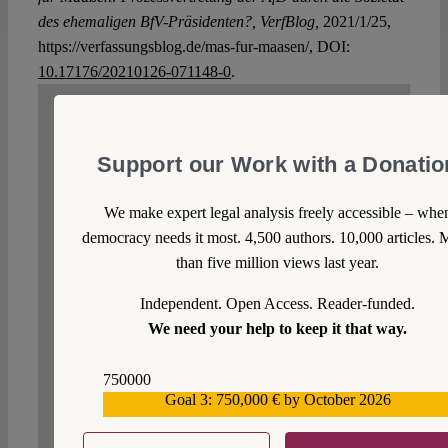
des ehemaligen BfV-Präsidenten?, VerfBlog,
2021/1/25,
https://verfassungsblog.de/mas-fur-maasen/, DOI:
10.17176/20210126-071148-0
.
WRITE A COMMENT
Support our Work with a Donatio
1. We welcome your comments but you do so as our
guest. Please note that we will exercise our property
We make expert legal analysis freely accessible – whe
rights to make sure that Verfassungsblog remains a
democracy needs it most. 4,500 authors. 10,000 articles. 
safe and attractive place for everyone. Your comment
than five million views last year.
will not appear immediately but will be moderated
by us. Just as with posts, we make a choice. That
Independent. Open Access. Reader-funded.
means not all submitted comments will be published.
We need your help to keep it that way.
2. We expect comments to be matter-of-fact, on-
topic and free of sarcasm, innuendo and ad personam
750000
arguments.
Goal 3: 750,000 € by October 2026
559159
3. Racist, sexist and otherwise discriminatory