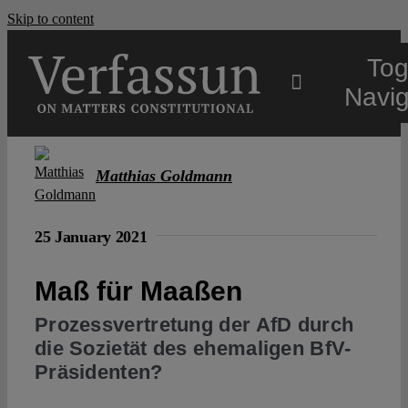
Skip to content
Tog
Navig
Main
Matthias Goldmann
About
25 January 2021
Projects
Maß für Maaßen
Prozessvertretung der AfD durch
Open Access
die Sozietät des ehemaligen BfV-
Präsidenten?
Authors