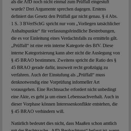
als die AfD noch nicht einmal zum Prüffall eingestuft
wurde? Drei Argumente sprechen dagegen. Erstens
definiert das Gesetz den Prüffall gar nicht genau. § 4 Abs.
1 S. 3 BVerfSchG spricht nur vom „Vorliegen tatsächlicher
Anhaltspunkte“ für verfassungsfeindliche Bestrebungen,
die es vor Einleitung eines Verdachtsfalls zu ermitteln gilt.
„Prüffall“ ist eine rein interne Kategorie des BfV. Diese
interne Kategorisierung kann aber nicht die Auslegung von
§ 45 BRAO bestimmen. Zweitens spricht die Ratio des §
45 BRAO gerade dafür, insoweit recht großzügig zu
verfahren. Auch der Einstufung als „Prüffall“ muss
denknotwendig eine Vorprüfung informeller Art
vorausgehen. Eine Rechtssache erfordert nicht unbedingt
eine Akte, es geht ja um einen Lebenssachverhalt. Auch in
dieser Vorphase können Interessenkonflikte entstehen, die
§ 45 BRAO verhindern will.
Natürlich bedeutet dies nicht, dass Maaßen schon amtlich
mit der Rechtssache „AfD-Beobachtung“ befasst ist, wenn