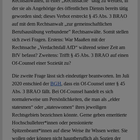
Rechtsanwälten, in einer „Rechtssache“ tätig zu werden, in
der sie als Angehörige des öffentlichen Diensts bereits tätig
geworden sind; dieses Verbot erstreckt § 45 Abs. 3 BRAO
auf mit dem Rechtsanwalt „zur gemeinschaftlichen
Berufsausübung verbundene” Rechtsanwälte. Somit stellen
sich zwei Fragen. Erstens: War Maaßen mit der
Rechtssache „Verdachtsfall AfD“ während seiner Zeit am
BfV befasst? Zweitens: Trifft § 45 Abs. 3 BRAO auf einen
Of-Counsel einer Sozietät zu?
Die zweite Frage lässt sich eindeutiger beantworten. Im Juli
2020 entschied der
BGH
, dass ein Of-Counsel unter § 45
Abs. 3 BRAO fällt. Bei Of-Counsel handelt es sich
normalerweise um Persönlichkeiten, die man als „elder
statesmen“ oder „stateswomen“ ihres jeweiligen
Rechtsgebiets bezeichnen könnte. Gerne geben emeritierte
Hochschullehrer*innen oder pensionierte
Spitzenbeamt*innen auf diese Weise ihr Wissen weiter. Sie
wollen oder können nicht hauptberuflich als Sozien der