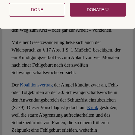
Erfolgsaussichten unsicher sind. Faktisch dürften die
DONE
DONATE ♡
verfassungswidrigen Zeit- und Gewichtsgrenzen aus § 31
PStV aufrechterhalten bleiben, weil Betroffene am Ende
den Weg zum Arzt – oder gar zur Arbeit – vorziehen.
Mit einer Gesetzesänderung ließe sich auch der
Widerspruch zu § 17 Abs. 1 S. 1 MuSchG beseitigen, der
ein Kündigungsverbot bis zum Ablauf von vier Monaten
nach einer Fehlgeburt nach der zwölften
Schwangerschaftswoche vorsieht.
Der
Koalitionsvertrag
der Ampel kündigt zwar an, Fehl-
oder Totgeburten ab der 20. Schwangerschaftswoche in
den Anwendungsbereich der Schutzfrist einzubeziehen
(S. 79). Dieser Vorschlag ist jedoch auf
Kritik
gestoßen,
weil die starre Abgrenzung aufrechterhalten und das
Schutzbedürfnis von Frauen, die zu einem früheren
Zeitpunkt eine Fehlgeburt erleiden, weiterhin