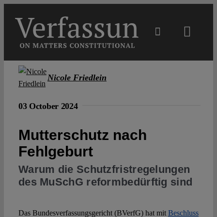
Skip
to
content
Toggl
Navig
Main
Nicole Friedlein
About
03 October 2024
Projects
Mutterschutz nach
Fehlgeburt
Open Access
Warum die Schutzfristregelungen
des MuSchG reformbedürftig sind
Authors
Das Bundesverfassungsgericht (BVerfG) hat mit
Beschluss