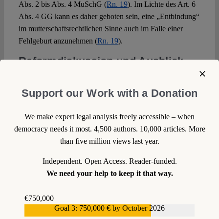
Abs. 2 bis Abs. 4 MuSchG (
Rn. 19
). Im Lichte des Art. 6
Abs. 4 GG kann es daher geboten sein, eine „Entbindung“
im mutterschaftsrechtlichen Sinne auch im Falle einer
Fehlgeburt anzunehmen (
Rn. 19
).
Reformdiskussion und Ausblick
Obwohl die Schutzfristen des MuSchG nach einer
Support our Work with a Donation
verfassungskonformen Auslegung auch für Frauen nach
einer Fehlgeburt gelten, sollte der Gesetzgeber die
We make expert legal analysis freely accessible – when
Schutzfristregelung modifizieren, um Rechtssicherheit zu
democracy needs it most. 4,500 authors. 10,000 articles. More
schaffen. Denn sonst müssten Frauen, die eine Fehlgeburt
than five million views last year.
erleiden, darauf vertrauen, dass ihre Krankenkassen und
Arbeitgeber bzw. die Fachgerichte den Begriff der
Independent. Open Access. Reader-funded.
„Entbindung“ neu interpretieren. Weil Institutionen träge
We need your help to keep it that way.
sind und Gewohnheiten folgen, ist dies unwahrscheinlich.
Betroffene wären dann gezwungen, ihren Schutzanspruch
€750,000
gerichtlich durchzusetzen. Das verlangt ihnen (in einer
Goal 3: 750,000 € by October 2026
€559,159
ohnehin belastenden Situation) viel ab, während die