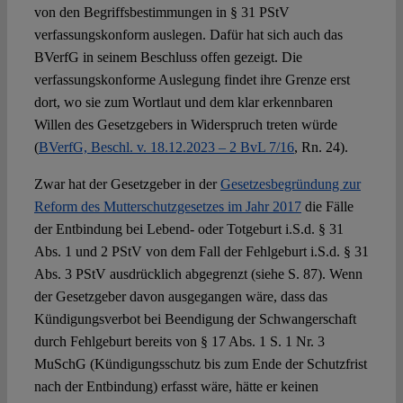
von den Begriffsbestimmungen in § 31 PStV
verfassungskonform auslegen. Dafür hat sich auch das
BVerfG in seinem Beschluss offen gezeigt. Die
verfassungskonforme Auslegung findet ihre Grenze erst
dort, wo sie zum Wortlaut und dem klar erkennbaren
Willen des Gesetzgebers in Widerspruch treten würde
(
BVerfG, Beschl. v. 18.12.2023 – 2 BvL 7/16
, Rn. 24).
Zwar hat der Gesetzgeber in der
Gesetzesbegründung zur
Reform des Mutterschutzgesetzes im Jahr 2017
die Fälle
der Entbindung bei Lebend- oder Totgeburt i.S.d. § 31
Abs. 1 und 2 PStV von dem Fall der Fehlgeburt i.S.d. § 31
Abs. 3 PStV ausdrücklich abgegrenzt (siehe S. 87). Wenn
der Gesetzgeber davon ausgegangen wäre, dass das
Kündigungsverbot bei Beendigung der Schwangerschaft
durch Fehlgeburt bereits von § 17 Abs. 1 S. 1 Nr. 3
MuSchG (Kündigungsschutz bis zum Ende der Schutzfrist
nach der Entbindung) erfasst wäre, hätte er keinen