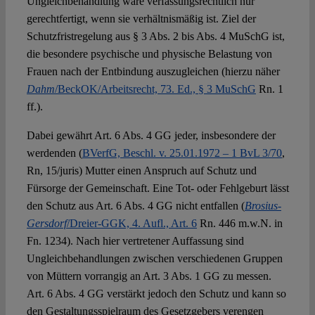
Ungleichbehandlung wäre verfassungsrechtlich nur
gerechtfertigt, wenn sie verhältnismäßig ist. Ziel der
Schutzfristregelung aus § 3 Abs. 2 bis Abs. 4 MuSchG ist,
die besondere psychische und physische Belastung von
Frauen nach der Entbindung auszugleichen (hierzu näher
Dahm
/BeckOK/Arbeitsrecht, 73. Ed., § 3 MuSchG
Rn. 1
ff.).
Dabei gewährt Art. 6 Abs. 4 GG jeder, insbesondere der
werdenden (
BVerfG, Beschl. v. 25.01.1972 – 1 BvL 3/70
,
Rn, 15/juris) Mutter einen Anspruch auf Schutz und
Fürsorge der Gemeinschaft. Eine Tot- oder Fehlgeburt lässt
den Schutz aus Art. 6 Abs. 4 GG nicht entfallen (
Brosius-
Gersdorf
/Dreier-GGK, 4. Aufl., Art. 6
Rn. 446 m.w.N. in
Fn. 1234). Nach hier vertretener Auffassung sind
Ungleichbehandlungen zwischen verschiedenen Gruppen
von Müttern vorrangig an Art. 3 Abs. 1 GG zu messen.
Art. 6 Abs. 4 GG verstärkt jedoch den Schutz und kann so
den Gestaltungsspielraum des Gesetzgebers verengen