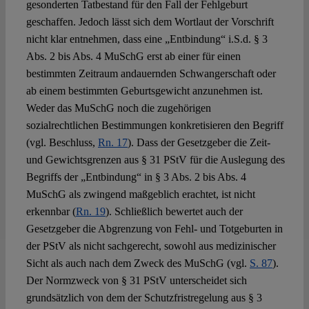
gesonderten Tatbestand für den Fall der Fehlgeburt
geschaffen. Jedoch lässt sich dem Wortlaut der Vorschrift
nicht klar entnehmen, dass eine „Entbindung“ i.S.d. § 3
Abs. 2 bis Abs. 4 MuSchG erst ab einer für einen
bestimmten Zeitraum andauernden Schwangerschaft oder
ab einem bestimmten Geburtsgewicht anzunehmen ist.
Weder das MuSchG noch die zugehörigen
sozialrechtlichen Bestimmungen konkretisieren den Begriff
(vgl. Beschluss,
Rn. 17
). Dass der Gesetzgeber die Zeit-
und Gewichtsgrenzen aus § 31 PStV für die Auslegung des
Begriffs der „Entbindung“ in § 3 Abs. 2 bis Abs. 4
MuSchG als zwingend maßgeblich erachtet, ist nicht
erkennbar (
Rn. 19
). Schließlich bewertet auch der
Gesetzgeber die Abgrenzung von Fehl- und Totgeburten in
der PStV als nicht sachgerecht, sowohl aus medizinischer
Sicht als auch nach dem Zweck des MuSchG (vgl.
S. 87
).
Der Normzweck von § 31 PStV unterscheidet sich
grundsätzlich von dem der Schutzfristregelung aus § 3