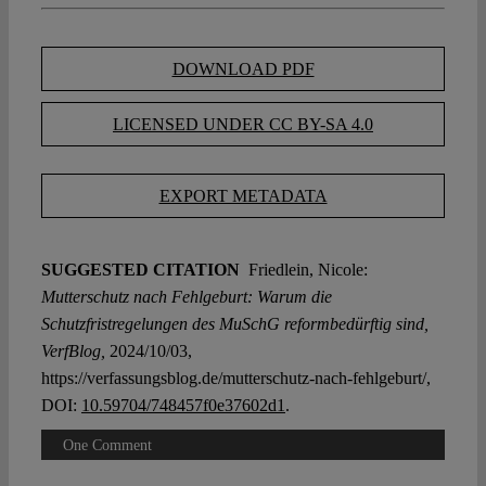
DOWNLOAD PDF
LICENSED UNDER CC BY-SA 4.0
EXPORT METADATA
SUGGESTED CITATION
Friedlein, Nicole:
Mutterschutz nach Fehlgeburt: Warum die
Schutzfristregelungen des MuSchG reformbedürftig sind,
VerfBlog,
2024/10/03,
https://verfassungsblog.de/mutterschutz-nach-fehlgeburt/,
DOI:
10.59704/748457f0e37602d1
.
One Comment