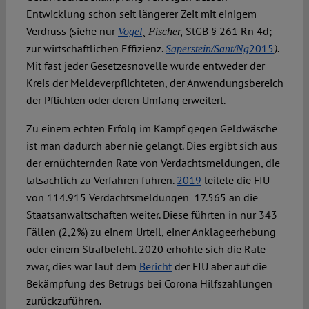
Entwicklung schon seit längerer Zeit mit einigem
Verdruss (siehe nur
StGB § 261 Rn 4d;
Vogel
¸
Fischer,
zur wirtschaftlichen Effizienz.
2015
.
Saperstein/Sant/Ng
)
Mit fast jeder Gesetzesnovelle wurde entweder der
Kreis der Meldeverpflichteten, der Anwendungsbereich
der Pflichten oder deren Umfang erweitert.
Zu einem echten Erfolg im Kampf gegen Geldwäsche
ist man dadurch aber nie gelangt. Dies ergibt sich aus
der ernüchternden Rate von Verdachtsmeldungen, die
tatsächlich zu Verfahren führen.
2019
leitete die FIU
von 114.915 Verdachtsmeldungen 17.565 an die
Staatsanwaltschaften weiter. Diese führten in nur 343
Fällen (2,2%) zu einem Urteil, einer Anklageerhebung
oder einem Strafbefehl. 2020 erhöhte sich die Rate
zwar, dies war laut dem
Bericht
der FIU aber auf die
Bekämpfung des Betrugs bei Corona Hilfszahlungen
zurückzuführen.