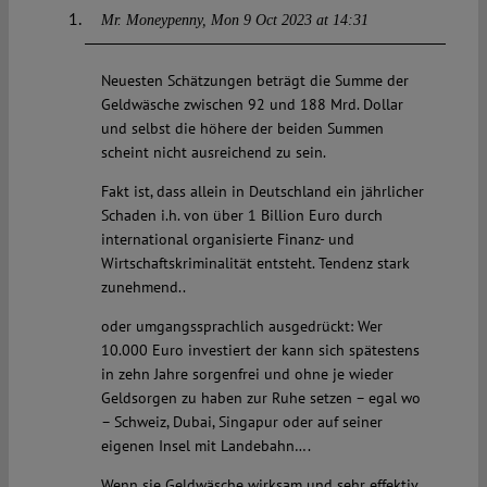
Mr. Moneypenny
Mon 9 Oct 2023 at 14:31
Neuesten Schätzungen beträgt die Summe der
Geldwäsche zwischen 92 und 188 Mrd. Dollar
und selbst die höhere der beiden Summen
scheint nicht ausreichend zu sein.
Fakt ist, dass allein in Deutschland ein jährlicher
Schaden i.h. von über 1 Billion Euro durch
international organisierte Finanz- und
Wirtschaftskriminalität entsteht. Tendenz stark
zunehmend..
oder umgangssprachlich ausgedrückt: Wer
10.000 Euro investiert der kann sich spätestens
in zehn Jahre sorgenfrei und ohne je wieder
Geldsorgen zu haben zur Ruhe setzen – egal wo
– Schweiz, Dubai, Singapur oder auf seiner
eigenen Insel mit Landebahn….
Wenn sie Geldwäsche wirksam und sehr effektiv