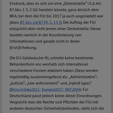
Eindruck, dass es sich um eine „Zentralstelle“ i.S.d. Art.
87 Abs. 1 S. 2 GG handeln könnte, ganz ähnlich dem
BKA, bei dem die FIU bis 2017 ja auch angesiedelt war
(dazu
BT-Drs. 14/8739, S. 13 f
). Der Auftrag der FIU
entspricht aber nicht jenem einer Zentralstelle. Dieser
besteht nämlich in der Koordinierung von
Informationen und gerade nicht in deren
(Erst-)Erhebung.
Die EU-Geldwäsche-RL schreibt keine bestimmte
Behördenform vor, weshalb sich international
verschiedene Formen etabliert haben. Diese werden
regelmäßig zusammengefasst als „Administrative“-,
„judicial“-, „law-enforcement“- und „hybrid types“
(
. Für
Brewczyńska2021
;
Europol2017
;
IWF2004
)
Deutschland passt jedoch keine dieser Einordnungen.
Vergleicht man die Rechte und Pflichten der FIU mit
anderen deutschen Sicherheitsbehörden, stellt sich die