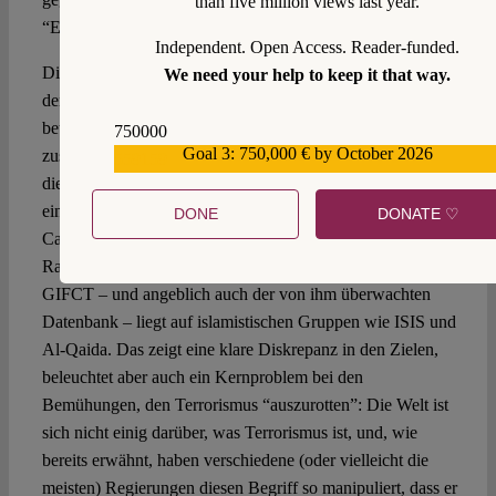
than five million views last year.
“Eliminierung” des Extremismus.
Independent. Open Access. Reader-funded.
Die Entwicklung des Christchurch Call, einer Initiative, an
We need your help to keep it that way.
der Regierungen, Unternehmen und die Zivilgesellschaft
beteiligt sind und die eng mit dem GIFCT
750000
Goal 3: 750,000 € by October 2026
zusammenarbeitet, wirft eine weitere wichtige Frage auf:
559159
die Entscheidung darüber, wer ein Terrorist ist und wer
eine solche Entscheidung treffen darf. Der Christchurch
DONE
DONATE ♡
Call wurde als Reaktion auf einen Terrorakt weißer
Rassisten ins Leben gerufen, doch der Schwerpunkt des
GIFCT – und angeblich auch der von ihm überwachten
Datenbank – liegt auf islamistischen Gruppen wie ISIS und
Al-Qaida. Das zeigt eine klare Diskrepanz in den Zielen,
beleuchtet aber auch ein Kernproblem bei den
Bemühungen, den Terrorismus “auszurotten”: Die Welt ist
sich nicht einig darüber, was Terrorismus ist, und, wie
bereits erwähnt, haben verschiedene (oder vielleicht die
meisten) Regierungen diesen Begriff so manipuliert, dass er