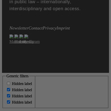
in public law – internationally,
interdisciplinary and open access.
Newsletter
Contact
Privacy
Imprint
Generic filters
Generic filters
Hidden label
Hidden label
Hidden label
Hidden label
Hidden label
Hidden label
Hidden label
Hidden label