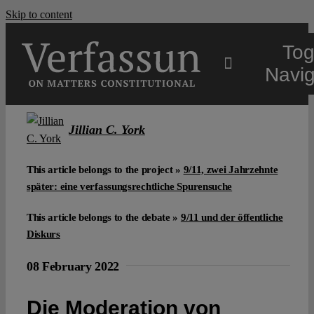
Skip to content
Tog
Navig
Main
Jillian C. York
About
This article belongs to the project »
9/11, zwei Jahrzehnte
später: eine verfassungsrechtliche Spurensuche
Projects
This article belongs to the debate »
9/11 und der öffentliche
Diskurs
Open Access
08 February 2022
Authors
Die Moderation von