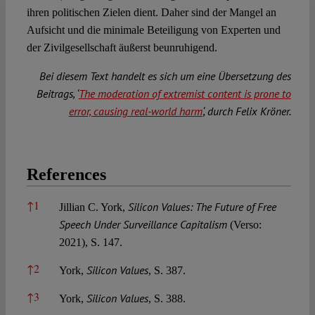
ihren politischen Zielen dient. Daher sind der Mangel an
Aufsicht und die minimale Beteiligung von Experten und
der Zivilgesellschaft äußerst beunruhigend.
Bei diesem Text handelt es sich um eine Übersetzung des
Beitrags, ‘
The moderation of extremist content is prone to
error, causing real-world harm
‘, durch Felix Kröner.
References
References
↑
1
Silicon Values: The Future of Free
Jillian C. York,
Speech Under Surveillance Capitalism
(Verso:
2021), S. 147.
↑
2
Silicon Values
York,
, S. 387.
↑
3
Silicon Values
York,
, S. 388.